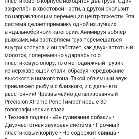
пластикового корпуса находятся два груза. Один
закреплён в хвостовой части, а другой скользит
по направляющим перемещая центр тяжести. Эта
система делает приманку одной из лучших
в «дальнобойной» категории. Анимируя воблер
рывками, мы заставляем груз перемещаться
внутри корпуса, и он работает, как двухчастотный
молоток, попеременно ударяясь то о
пластиковую опору, то о неподвижный грузик
из нержавеющей стали, образуя чередование
высокого и низкого тона. Такой объемный звук
привлекает рыбу и с близкого, и с дальнего
расстояния! Чрезвычайно детализованный
Precision Xtreme Pencil имеет новые 3D
голографические глаза.
• Техника подачи - «Выгуливание собаки» •
Двухчастотная звуковая система • Прочный
пластиковый корпус • Не содержит свинца •