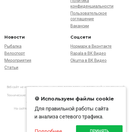
Политика
конфиденциальности
Пользовательское
соглашение
Вакансии
Новости
Соцсети
Рыбалка
Нормарк в Вконтакте
Велоспорт
Rapala в ВК Видео
Мероприятия
Okuma в ВК Видео
Статьи
Веб-сайт не является основанием для предъявления претензий и рекламаций,
информация является ознакомительной.
Технические характеристики товаров могут отличаться от указанных на сайте.
🍪 Используем файлы cookie
АО «Нормарк» ИНН 7728172512 ОГРН 1037739603505
Для правильной работы сайта
На сайте применяются
рекомендательные технологии
в соответствии
с законодательством РФ.
и анализа сетевого трафика.
Подробнее
ПРИНЯТЬ