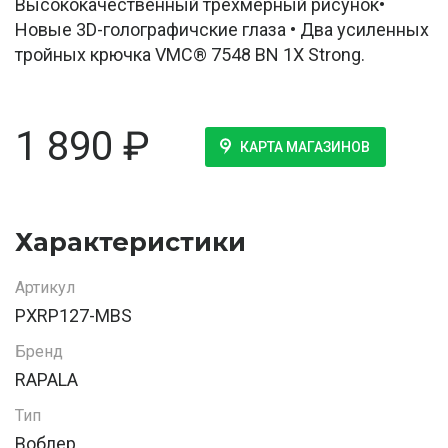
Высококачественный трехмерный рисунок•
Новые 3D-голографичские глаза • Два усиленных
тройных крючка VMC® 7548 BN 1X Strong.
1 890
₽
КАРТА МАГАЗИНОВ
Характеристики
Артикул
PXRP127-MBS
Бренд
RAPALA
Тип
Воблер