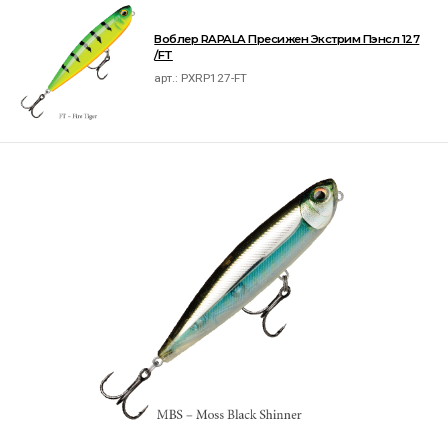
Воблер RAPALA Пресижен Экстрим Пэнсл 127
/FT
арт.:
PXRP127-FT