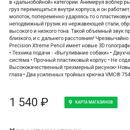
в «дальнобойной» категории. Анимируя воблер р
груз перемещаться внутри корпуса, и он работает
молоток, попеременно ударяясь то о пластиковую
неподвижный грузик из нержавеющей стали, обр
высокого и низкого тона. Такой объемный звук п
близкого, и с дальнего расстояния! Чрезвычайн
Precision Xtreme Pencil имеет новые 3D голограф
• Техника подачи - «Выгуливание собаки» • Двухч
система • Прочный пластиковый корпус • Не соде
Высококачественный трехмерный рисунок• Новы
глаза • Два усиленных тройных крючка VMC® 7548
1 540
₽
КАРТА МАГАЗИНОВ