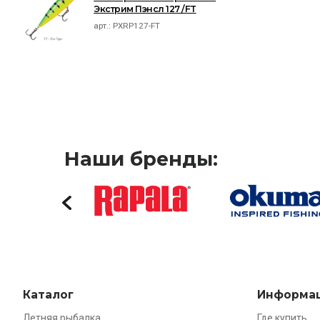
Экстрим Пэнсл 127 /FT
арт.:
PXRP127-FT
Наши бренды:
Каталог
Информа
Летняя рыбалка
Где купить