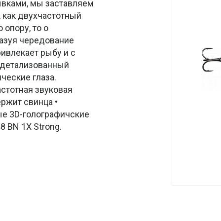
ывками, мы заставляем
, как двухчастотный
 опору, то о
азуя чередование
ривлекает рыбу и с
о детализованный
ические глаза.
астотная звуковая
ржит свинца •
е 3D-голографичские
 BN 1X Strong.