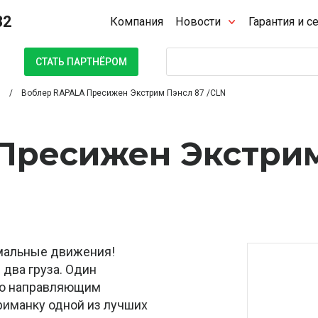
32
Компания
Новости
Гарантия и с
Поиск
СТАТЬ ПАРТНЁРОМ
Воблер RAPALA Пресижен Экстрим Пэнсл 87 /CLN
Пресижен Экстри
ремальные движения!
 два груза. Один
 по направляющим
риманку одной из лучших