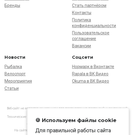
Бренды
Стать партнёром
Контакты
Политика
конфиденциальности
Пользовательское
соглашение
Вакансии
Новости
Соцсети
Рыбалка
Нормарк в Вконтакте
Велоспорт
Rapala в ВК Видео
Мероприятия
Okuma в ВК Видео
Статьи
Веб-сайт не является основанием для предъявления претензий и рекламаций,
информация является ознакомительной.
Технические характеристики товаров могут отличаться от указанных на сайте.
🍪 Используем файлы cookie
АО «Нормарк» ИНН 7728172512 ОГРН 1037739603505
Для правильной работы сайта
На сайте применяются
рекомендательные технологии
в соответствии
с законодательством РФ.