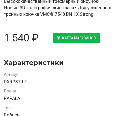
Высококачественный трехмерный рисунок•
Новые 3D-голографичские глаза • Два усиленных
тройных крючка VMC® 7548 BN 1X Strong.
1 540
₽
КАРТА МАГАЗИНОВ
Характеристики
Артикул
PXRP87-LF
Бренд
RAPALA
Тип
Воблер