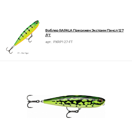
Воблер RAPALA Пресижен Экстрим Пэнсл 127
/FT
арт.:
PXRP127-FT