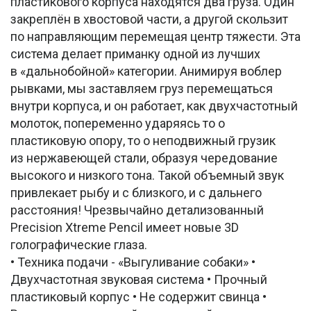
пластикового корпуса находятся два груза. Один
закреплён в хвостовой части, а другой скользит
по направляющим перемещая центр тяжести. Эта
система делает приманку одной из лучших
в «дальнобойной» категории. Анимируя воблер
рывками, мы заставляем груз перемещаться
внутри корпуса, и он работает, как двухчастотный
молоток, попеременно ударяясь то о
пластиковую опору, то о неподвижный грузик
из нержавеющей стали, образуя чередование
высокого и низкого тона. Такой объемный звук
привлекает рыбу и с близкого, и с дальнего
расстояния! Чрезвычайно детализованный
Precision Xtreme Pencil имеет новые 3D
голографические глаза.
• Техника подачи - «Выгуливание собаки» •
Двухчастотная звуковая система • Прочный
пластиковый корпус • Не содержит свинца •