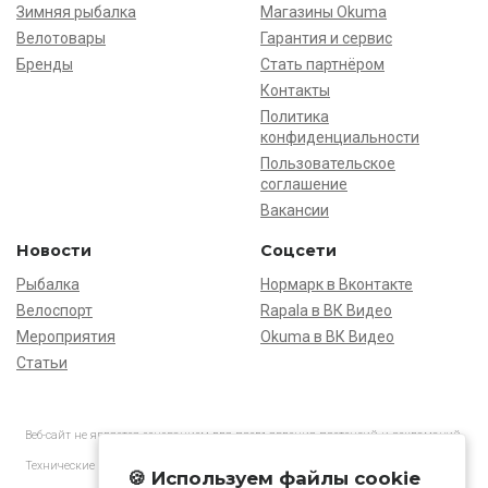
Зимняя рыбалка
Магазины Okuma
Велотовары
Гарантия и сервис
Бренды
Стать партнёром
Контакты
Политика
конфиденциальности
Пользовательское
соглашение
Вакансии
Новости
Соцсети
Рыбалка
Нормарк в Вконтакте
Велоспорт
Rapala в ВК Видео
Мероприятия
Okuma в ВК Видео
Статьи
Веб-сайт не является основанием для предъявления претензий и рекламаций,
информация является ознакомительной.
Технические характеристики товаров могут отличаться от указанных на сайте.
🍪 Используем файлы cookie