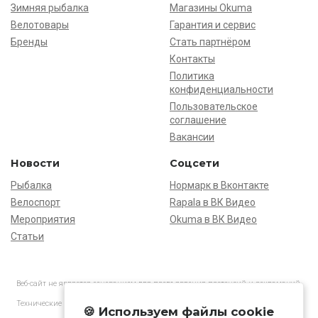
Зимняя рыбалка
Магазины Okuma
Велотовары
Гарантия и сервис
Бренды
Стать партнёром
Контакты
Политика
конфиденциальности
Пользовательское
соглашение
Вакансии
Новости
Соцсети
Рыбалка
Нормарк в Вконтакте
Велоспорт
Rapala в ВК Видео
Мероприятия
Okuma в ВК Видео
Статьи
Веб-сайт не является основанием для предъявления претензий и рекламаций,
информация является ознакомительной.
Технические характеристики товаров могут отличаться от указанных на сайте.
🍪 Используем файлы cookie