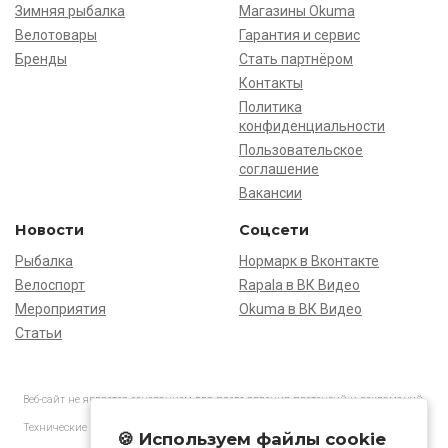
Зимняя рыбалка
Магазины Okuma
Велотовары
Гарантия и сервис
Бренды
Стать партнёром
Контакты
Политика
конфиденциальности
Пользовательское
соглашение
Вакансии
Новости
Соцсети
Рыбалка
Нормарк в Вконтакте
Велоспорт
Rapala в ВК Видео
Мероприятия
Okuma в ВК Видео
Статьи
Веб-сайт не является основанием для предъявления претензий и рекламаций,
информация является ознакомительной.
Технические характеристики товаров могут отличаться от указанных на сайте.
🍪 Используем файлы cookie