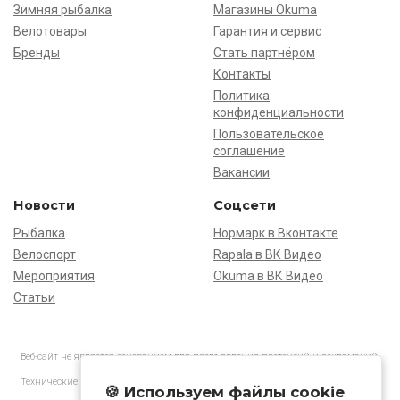
Зимняя рыбалка
Магазины Okuma
Велотовары
Гарантия и сервис
Бренды
Стать партнёром
Контакты
Политика
конфиденциальности
Пользовательское
соглашение
Вакансии
Новости
Соцсети
Рыбалка
Нормарк в Вконтакте
Велоспорт
Rapala в ВК Видео
Мероприятия
Okuma в ВК Видео
Статьи
Веб-сайт не является основанием для предъявления претензий и рекламаций,
информация является ознакомительной.
Технические характеристики товаров могут отличаться от указанных на сайте.
🍪 Используем файлы cookie