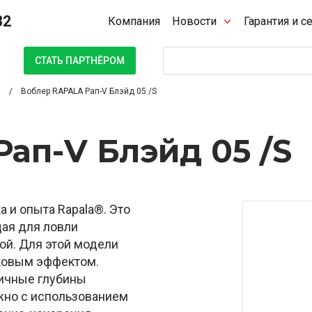
32
Компания
Новости
Гарантия и с
Поиск
СТАТЬ ПАРТНЁРОМ
Воблер RAPALA Рап-V Блэйд 05 /S
ап-V Блэйд 05 /S
а и опыта Rapala®. Это
ая для ловли
ой. Для этой модели
уковым эффектом.
личные глубины
жно с использованием