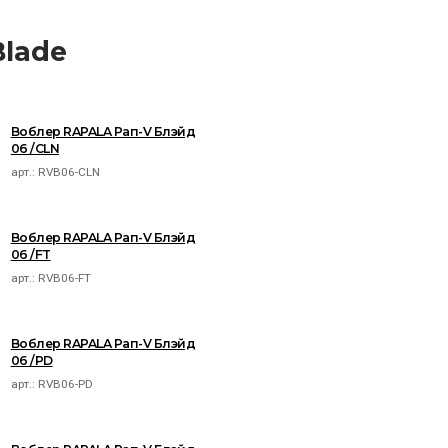
Blade
Воблер RAPALA Рап-V Блэйд
06 /CLN
арт.:
RVB06-CLN
Воблер RAPALA Рап-V Блэйд
06 /FT
арт.:
RVB06-FT
Воблер RAPALA Рап-V Блэйд
06 /PD
арт.:
RVB06-PD