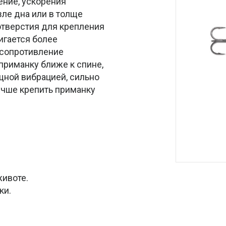
ение, ускорения
зле дна или в толще
отверстия для крепления
игается более
 сопротивление
 приманку ближе к спине,
щной вибрацией, сильно
учше крепить приманку
.
животе.
ки.