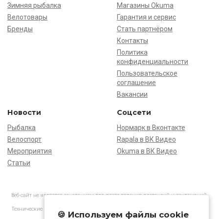
Зимняя рыбалка
Магазины Okuma
Велотовары
Гарантия и сервис
Бренды
Стать партнёром
Контакты
Политика
конфиденциальности
Пользовательское
соглашение
Вакансии
Новости
Соцсети
Рыбалка
Нормарк в Вконтакте
Велоспорт
Rapala в ВК Видео
Мероприятия
Okuma в ВК Видео
Статьи
Веб-сайт не является основанием для предъявления претензий и рекламаций,
информация является ознакомительной.
Технические характеристики товаров могут отличаться от указанных на сайте.
🍪 Используем файлы cookie