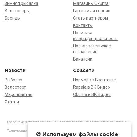
Зимняя рыбалка
Магазины Okuma
Велотовары
Гарантия и сервис
Бренды
Стать партнёром
Контакты
Политика
конфиденциальности
Пользовательское
соглашение
Вакансии
Новости
Соцсети
Рыбалка
Нормарк в Вконтакте
Велоспорт
Rapala в ВК Видео
Мероприятия
Okuma в ВК Видео
Статьи
Веб-сайт не является основанием для предъявления претензий и рекламаций,
информация является ознакомительной.
Технические характеристики товаров могут отличаться от указанных на сайте.
🍪 Используем файлы cookie