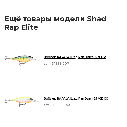
Ещё товары модели Shad
Rap Elite
Воблер RAPALA Шэд Рап Элит 55 /GDP
арт.:
SRE55-GDP
Воблер RAPALA Шэд Рап Элит 55 /GDCO
арт.:
SRE55-GDCO