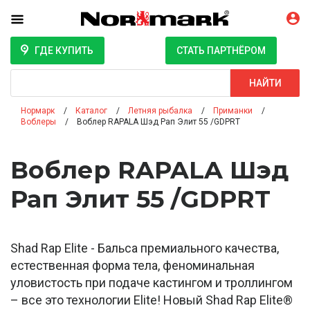
ГДЕ КУПИТЬ
СТАТЬ ПАРТНЁРОМ
Поиск
НАЙТИ
Нормарк
Каталог
Летняя рыбалка
Приманки
Воблеры
Воблер RAPALA Шэд Рап Элит 55 /GDPRT
Воблер RAPALA Шэд
Рап Элит 55 /GDPRT
Shad Rap Elite - Бальса премиального качества,
естественная форма тела, феноминальная
уловистость при подаче кастингом и троллингом
– все это технологии Elite! Новый Shad Rap Elite®