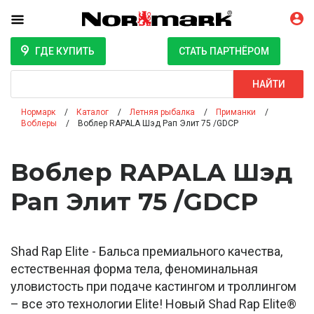
ГДЕ КУПИТЬ
СТАТЬ ПАРТНЁРОМ
Поиск
НАЙТИ
Нормарк
Каталог
Летняя рыбалка
Приманки
Воблеры
Воблер RAPALA Шэд Рап Элит 75 /GDCP
Воблер RAPALA Шэд
Рап Элит 75 /GDCP
Shad Rap Elite - Бальса премиального качества,
естественная форма тела, феноминальная
уловистость при подаче кастингом и троллингом
– все это технологии Elite! Новый Shad Rap Elite®