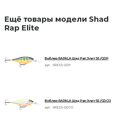
Ещё товары модели Shad
Rap Elite
Воблер RAPALA Шэд Рап Элит 55 /GDP
арт.:
SRE55-GDP
Воблер RAPALA Шэд Рап Элит 55 /GDCO
арт.:
SRE55-GDCO