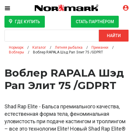
ГДЕ КУПИТЬ
СТАТЬ ПАРТНЁРОМ
Поиск
НАЙТИ
Нормарк
Каталог
Летняя рыбалка
Приманки
Воблеры
Воблер RAPALA Шэд Рап Элит 75 /GDPRT
Воблер RAPALA Шэд
Рап Элит 75 /GDPRT
Shad Rap Elite - Бальса премиального качества,
естественная форма тела, феноминальная
уловистость при подаче кастингом и троллингом
– все это технологии Elite! Новый Shad Rap Elite®