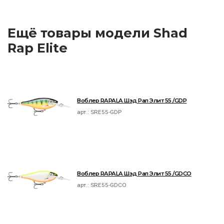
Ещё товары модели Shad
Rap Elite
Воблер RAPALA Шэд Рап Элит 55 /GDP
арт.:
SRE55-GDP
Воблер RAPALA Шэд Рап Элит 55 /GDCO
арт.:
SRE55-GDCO