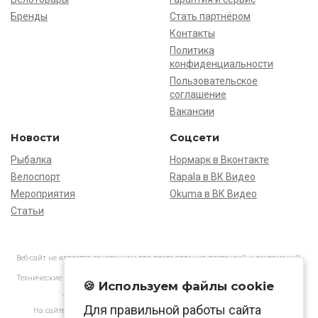
Бренды
Стать партнёром
Контакты
Политика
конфиденциальности
Пользовательское
соглашение
Вакансии
Новости
Соцсети
Рыбалка
Нормарк в Вконтакте
Велоспорт
Rapala в ВК Видео
Мероприятия
Okuma в ВК Видео
Статьи
Веб-сайт не является основанием для предъявления претензий и рекламаций,
информация является ознакомительной.
Технические характеристики товаров могут отличаться от указанных на сайте.
🍪 Используем файлы cookie
АО «Нормарк» ИНН 7728172512 ОГРН 1037739603505
Для правильной работы сайта
На сайте применяются
рекомендательные технологии
в соответствии