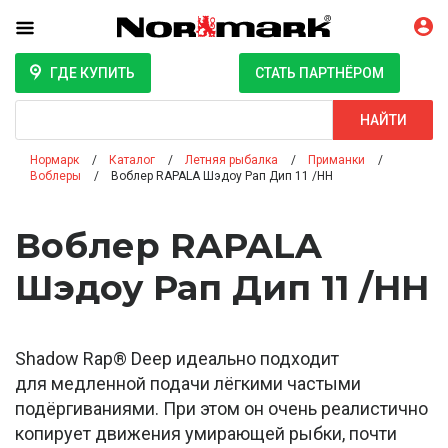
ГДЕ КУПИТЬ
СТАТЬ ПАРТНЁРОМ
Поиск
НАЙТИ
Нормарк
Каталог
Летняя рыбалка
Приманки
Воблеры
Воблер RAPALA Шэдоу Рап Дип 11 /HH
Воблер RAPALA
Шэдоу Рап Дип 11 /HH
Shadow Rap® Deep идеально подходит
для медленной подачи лёгкими частыми
подёргиваниями. При этом он очень реалистично
копирует движения умирающей рыбки, почти