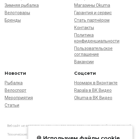
Зимняя рыбалка
Магазины Okuma
Велотовары
Гарантия и сервис
Бренды
Стать партнёром
Контакты
Политика
конфиденциальности
Пользовательское
соглашение
Вакансии
Новости
Соцсети
Рыбалка
Нормарк в Вконтакте
Велоспорт
Rapala в ВК Видео
Мероприятия
Okuma в ВК Видео
Статьи
Веб-сайт не является основанием для предъявления претензий и рекламаций,
информация является ознакомительной.
Технические характеристики товаров могут отличаться от указанных на сайте.
🍪 Используем файлы cookie