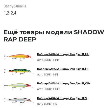
Заглубление
1,2-2,4
Ещё товары модели SHADOW
RAP DEEP
Воблер RAPALA Шэдоу Рап Дип 11 /HH
арт.:
SDRD11-HH
Воблер RAPALA Шэдоу Рап Дип 11 /FT
арт.:
SDRD11-FT
Воблер RAPALA Шэдоу Рап Дип 11 /CLN
арт.:
SDRD11-CLN
Воблер RAPALA Шэдоу Рап Дип 11 /S
арт.:
SDRD11-S