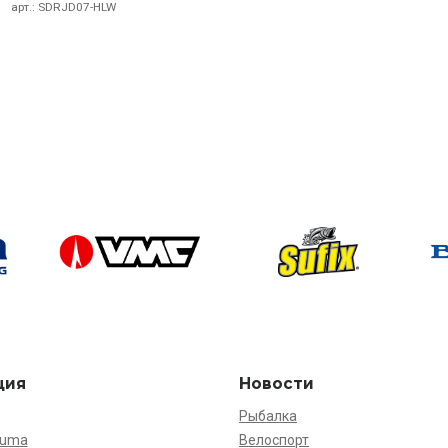
арт.:
SDRJD07-HLW
ция
Новости
Рыбалка
kuma
Велоспорт