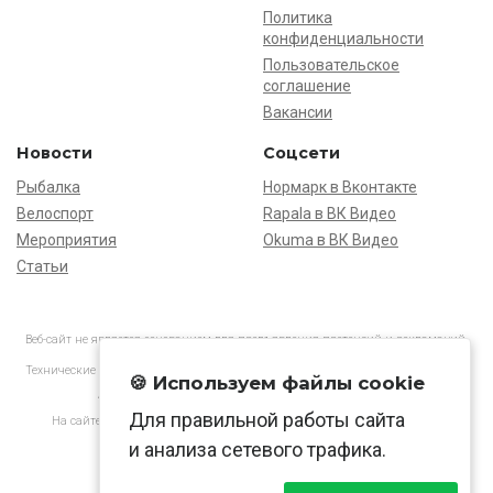
Политика
конфиденциальности
Пользовательское
соглашение
Вакансии
Новости
Соцсети
Рыбалка
Нормарк в Вконтакте
Велоспорт
Rapala в ВК Видео
Мероприятия
Okuma в ВК Видео
Статьи
Веб-сайт не является основанием для предъявления претензий и рекламаций,
информация является ознакомительной.
Технические характеристики товаров могут отличаться от указанных на сайте.
🍪 Используем файлы cookie
АО «Нормарк» ИНН 7728172512 ОГРН 1037739603505
Для правильной работы сайта
На сайте применяются
рекомендательные технологии
в соответствии
с законодательством РФ.
и анализа сетевого трафика.