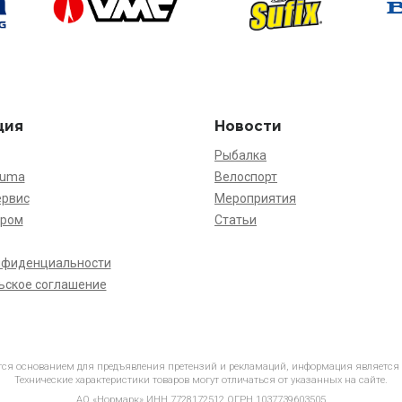
ция
Новости
Рыбалка
kuma
Велоспорт
ервис
Мероприятия
ёром
Статьи
нфиденциальности
ьское соглашение
ется основанием для предъявления претензий и рекламаций, информация является
Технические характеристики товаров могут отличаться от указанных на сайте.
АО «Нормарк» ИНН 7728172512 ОГРН 1037739603505