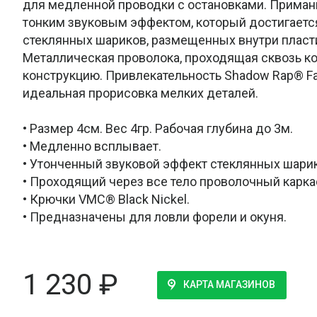
для медленной проводки с остановками. Приман
тонким звуковым эффектом, который достигаетс
стеклянных шариков, размещенных внутри пласти
Металлическая проволока, проходящая сквозь к
конструкцию. Привлекательность Shadow Rap® Fa
идеальная прорисовка мелких деталей.
• Размер 4см. Вес 4гр. Рабочая глубина до 3м.
• Медленно всплывает.
• Утонченный звуковой эффект стеклянных шари
• Проходящий через все тело проволочный карка
• Крючки VMC® Black Nickel.
• Предназначены для ловли форели и окуня.
1 230
₽
КАРТА МАГАЗИНОВ