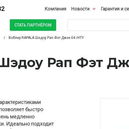
32
Компания
Новости
Гарантия и с
Поиск
СТАТЬ ПАРТНЁРОМ
Воблер RAPALA Шэдоу Рап Фэт Джэк 04 /HTY
Шэдоу Рап Фэт Дж
характеристиками
 позволяет быстро
очень медленно
и. Идеально подходит