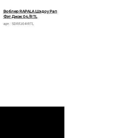
Воблер RAPALA Шэдоу Рап
Фэт Джэк 04 /RTL
арт.:
SDRFJ04-RTL