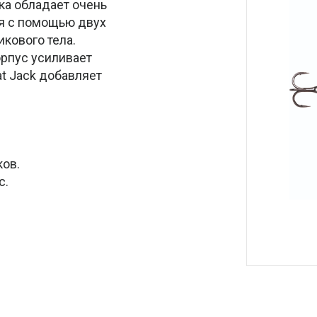
ка обладает очень
я с помощью двух
кового тела.
орпус усиливает
t Jack добавляет
ков.
с.