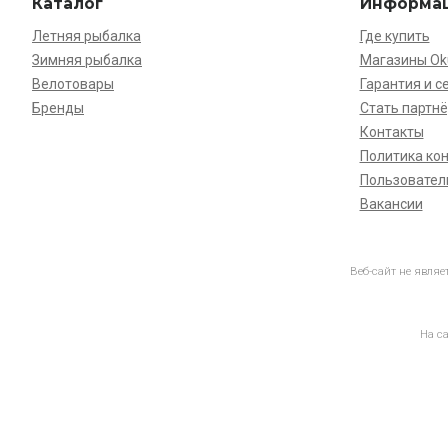
Каталог
Информа
Летняя рыбалка
Где купить
Зимняя рыбалка
Магазины O
Велотовары
Гарантия и с
Бренды
Стать партн
Контакты
Политика ко
Пользовател
Вакансии
Веб-сайт не явля
На с