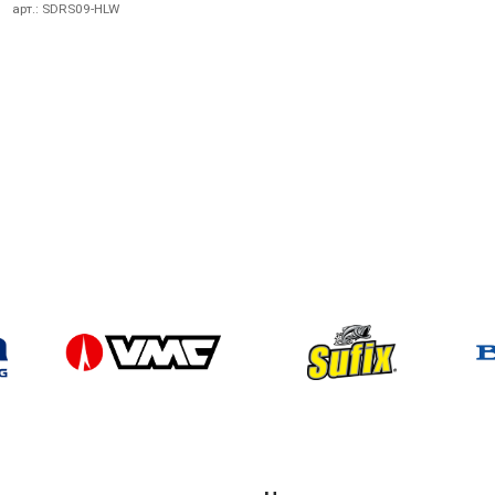
арт.:
SDRS09-HLW