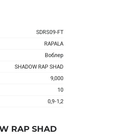
SDRS09-FT
RAPALA
Воблер
SHADOW RAP SHAD
9,000
10
0,9-1,2
OW RAP SHAD