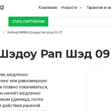
32
Компания
Новости
Гарантия и с
Поиск
СТАТЬ ПАРТНЁРОМ
Воблер RAPALA Шэдоу Рап Шэд 09 /FT
Шэдоу Рап Шэд 09
щим, медленно
чинг или равномерную
и плавно покачиваться,
он начнёт медленно
чиком удилища, почти
я действия раненой