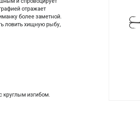
ушным и спровоцирует
ографией отражает
риманку более заметной.
ь ловить хищную рыбу,
 с круглым изгибом.