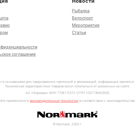
ция
Новости
Рыбалка
kuma
Велоспорт
ервис
Мероприятия
ёром
Статьи
нфиденциальности
ьское соглашение
ется основанием для предъявления претензий и рекламаций, информация является
Технические характеристики товаров могут отличаться от указанных на сайте.
АО «Нормарк» ИНН 7728172512 ОГРН 1037739603505
айте применяются
рекомендательные технологии
в соответствии с законодательство
© Normark, 2026 г.