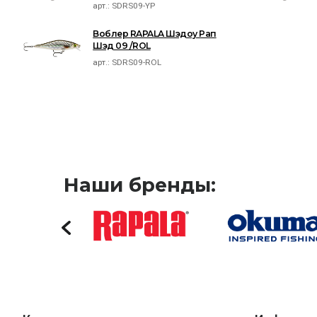
арт.:
SDRS09-YP
Воблер RAPALA Шэдоу Рап
Шэд 09 /ROL
арт.:
SDRS09-ROL
Наши бренды: