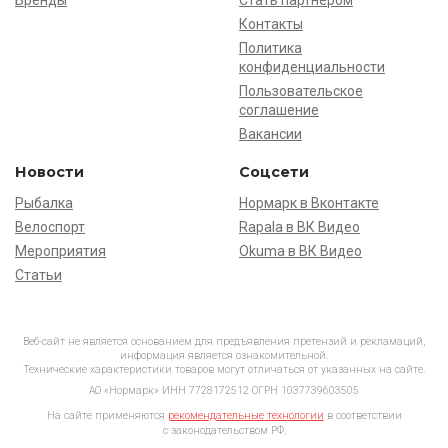
Бренды
Стать партнёром
Контакты
Политика
конфиденциальности
Пользовательское
соглашение
Вакансии
Новости
Соцсети
Рыбалка
Нормарк в Вконтакте
Велоспорт
Rapala в ВК Видео
Мероприятия
Okuma в ВК Видео
Статьи
Веб-сайт не является основанием для предъявления претензий и рекламаций,
информация является ознакомительной.
Технические характеристики товаров могут отличаться от указанных на сайте.
АО «Нормарк» ИНН 7728172512 ОГРН 1037739603505
На сайте применяются
рекомендательные технологии
в соответствии
с законодательством РФ.