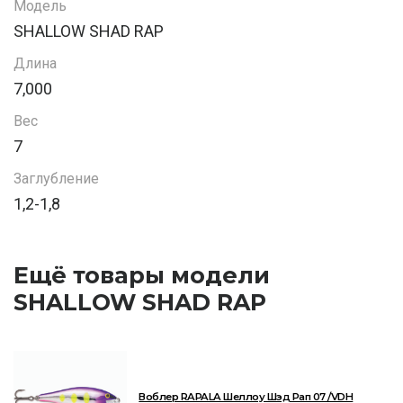
Модель
SHALLOW SHAD RAP
Длина
7,000
Вес
7
Заглубление
1,2-1,8
Ещё товары модели
SHALLOW SHAD RAP
Воблер RAPALA Шеллоу Шэд Рап 07 /VDH