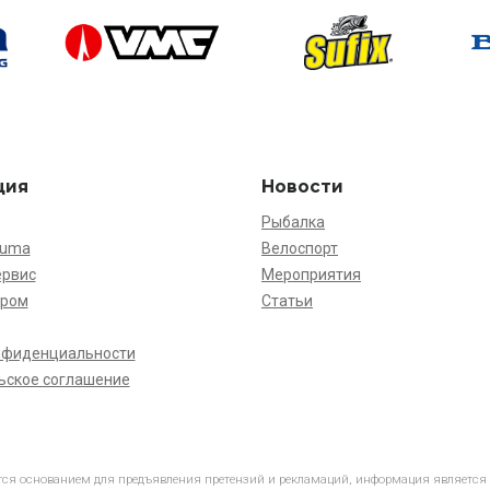
ция
Новости
Рыбалка
kuma
Велоспорт
ервис
Мероприятия
ёром
Статьи
нфиденциальности
ьское соглашение
ется основанием для предъявления претензий и рекламаций, информация является