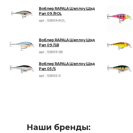
Воблер RAPALA Шеллоу Шэд
Рап 09 /ROL
арт.:
SSR09-ROL
Воблер RAPALA Шеллоу Шэд
Рап 09 /SB
арт.:
SSR09-SB
Воблер RAPALA Шеллоу Шэд
Рап 05 /S
арт.:
SSR05-S
Наши бренды: