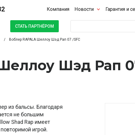
32
Компания
Новости
Гарантия и с
Поиск
СТАТЬ ПАРТНЁРОМ
Воблер RAPALA Шеллоу Шэд Рап 07 /SFC
Шеллоу Шэд Рап 0
ер из бальсы. Благодаря
ается не большим
llow Shad Rap имеет
 повторимой игрой.