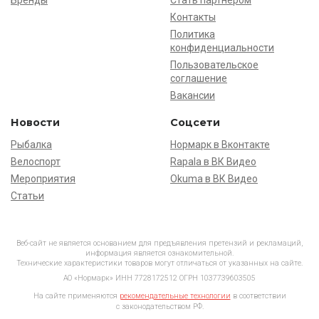
Бренды
Стать партнёром
Контакты
Политика
конфиденциальности
Пользовательское
соглашение
Вакансии
Новости
Соцсети
Рыбалка
Нормарк в Вконтакте
Велоспорт
Rapala в ВК Видео
Мероприятия
Okuma в ВК Видео
Статьи
Веб-сайт не является основанием для предъявления претензий и рекламаций,
информация является ознакомительной.
Технические характеристики товаров могут отличаться от указанных на сайте.
АО «Нормарк» ИНН 7728172512 ОГРН 1037739603505
На сайте применяются
рекомендательные технологии
в соответствии
с законодательством РФ.