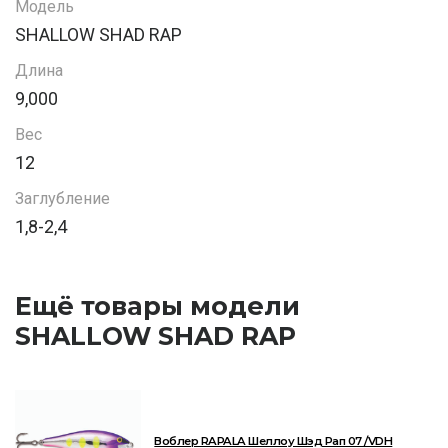
Модель
SHALLOW SHAD RAP
Длина
9,000
Вес
12
Заглубление
1,8-2,4
Ещё товары модели
SHALLOW SHAD RAP
Воблер RAPALA Шеллоу Шэд Рап 07 /VDH