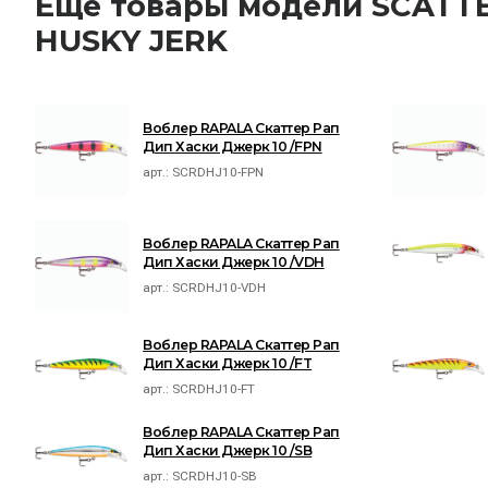
Ещё товары модели SCATT
HUSKY JERK
Воблер RAPALA Скаттер Рап
Дип Хаски Джерк 10 /FPN
арт.:
SCRDHJ10-FPN
Воблер RAPALA Скаттер Рап
Дип Хаски Джерк 10 /VDH
арт.:
SCRDHJ10-VDH
Воблер RAPALA Скаттер Рап
Дип Хаски Джерк 10 /FT
арт.:
SCRDHJ10-FT
Воблер RAPALA Скаттер Рап
Дип Хаски Джерк 10 /SB
арт.:
SCRDHJ10-SB