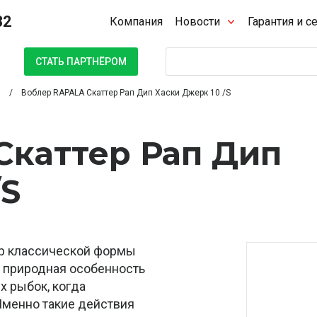
32
Компания
Новости
Гарантия и с
Поиск
СТАТЬ ПАРТНЁРОМ
Воблер RAPALA Скаттер Рап Дип Хаски Джерк 10 /S
Скаттер Рап Дип
/S
ер классической формы
а природная особенность
 рыбок, когда
 Именно такие действия