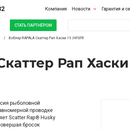
32
Компания
Новости
Гарантия и с
Поиск
СТАТЬ ПАРТНЁРОМ
Воблер RAPALA Скаттер Рап Хаски 13 /HFGFR
каттер Рап Хаски 
ерсия рыболовной
 равномерной проводке
яет Scatter Rap® Husky
совершая бросок