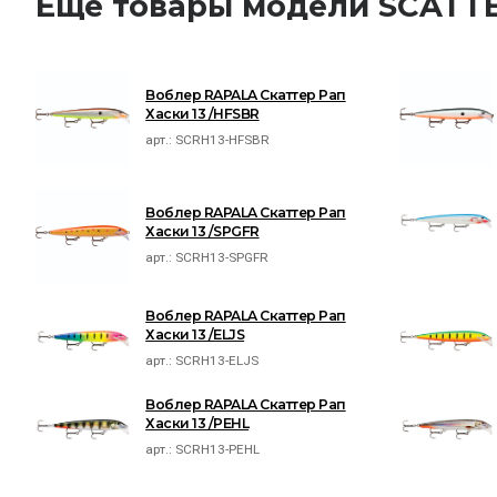
Ещё товары модели SCATT
Воблер RAPALA Скаттер Рап
Хаски 13 /HFSBR
арт.:
SCRH13-HFSBR
Воблер RAPALA Скаттер Рап
Хаски 13 /SPGFR
арт.:
SCRH13-SPGFR
Воблер RAPALA Скаттер Рап
Хаски 13 /ELJS
арт.:
SCRH13-ELJS
Воблер RAPALA Скаттер Рап
Хаски 13 /PEHL
арт.:
SCRH13-PEHL