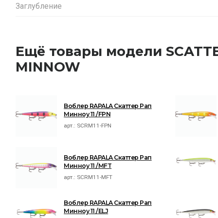
Заглубление
Ещё товары модели SCATT
MINNOW
Воблер RAPALA Скаттер Рап
Минноу 11 /FPN
арт.:
SCRM11-FPN
Воблер RAPALA Скаттер Рап
Минноу 11 /MFT
арт.:
SCRM11-MFT
Воблер RAPALA Скаттер Рап
Минноу 11 /ELJ