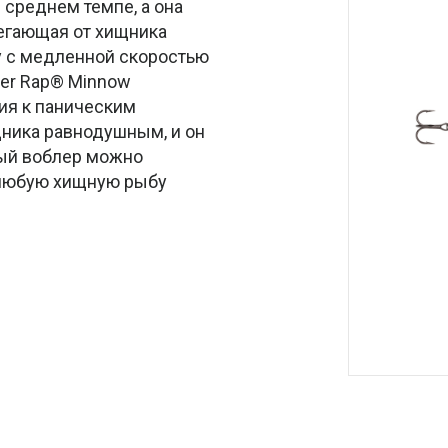
 среднем темпе, а она
бегающая от хищника
у с медленной скоростью
ter Rap® Minnow
ия к паническим
ника равнодушным, и он
ный воблер можно
ь любую хищную рыбу