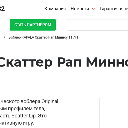
32
Компания
Новости
Гарантия и с
Поиск
СТАТЬ ПАРТНЁРОМ
Воблер RAPALA Скаттер Рап Минноу 11 /FT
Скаттер Рап Минн
ческого воблера Original
ным профилем тела,
ть Scatter Lip. Это
ативную игру.