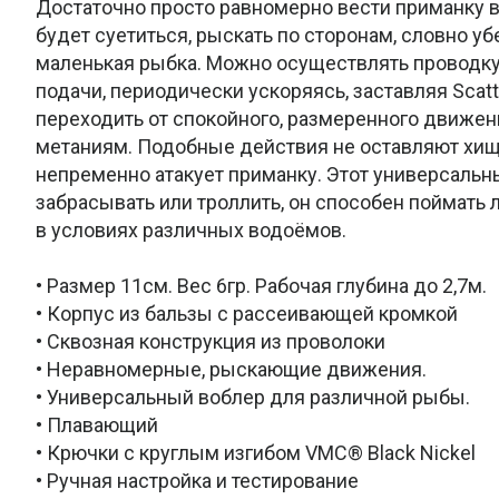
Достаточно просто равномерно вести приманку в
будет суетиться, рыскать по сторонам, словно у
маленькая рыбка. Можно осуществлять проводк
подачи, периодически ускоряясь, заставляя Scat
переходить от спокойного, размеренного движен
метаниям. Подобные действия не оставляют хищ
непременно атакует приманку. Этот универсаль
забрасывать или троллить, он способен поймат
в условиях различных водоёмов.
• Размер 11см. Вес 6гр. Рабочая глубина до 2,7м.
• Корпус из бальзы с рассеивающей кромкой
• Сквозная конструкция из проволоки
• Неравномерные, рыскающие движения.
• Универсальный воблер для различной рыбы.
• Плавающий
• Крючки с круглым изгибом VMC® Black Nickel
• Ручная настройка и тестирование