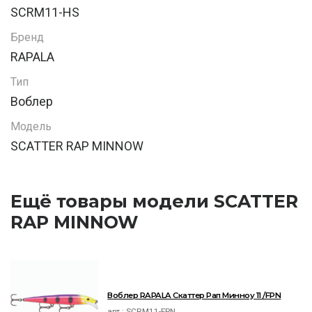
SCRM11-HS
Бренд
RAPALA
Тип
Воблер
Модель
SCATTER RAP MINNOW
Ещё товары модели SCATTER
RAP MINNOW
Воблер RAPALA Скаттер Рап Минноу 11 /FPN
арт.:
SCRM11-FPN