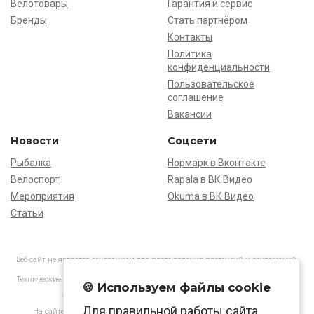
Велотовары
Гарантия и сервис
Бренды
Стать партнёром
Контакты
Политика
конфиденциальности
Пользовательское
соглашение
Вакансии
Новости
Соцсети
Рыбалка
Нормарк в Вконтакте
Велоспорт
Rapala в ВК Видео
Мероприятия
Okuma в ВК Видео
Статьи
Веб-сайт не является основанием для предъявления претензий и рекламаций,
информация является ознакомительной.
Технические характеристики товаров могут отличаться от указанных на сайте.
🍪 Используем файлы cookie
АО «Нормарк» ИНН 7728172512 ОГРН 1037739603505
Для правильной работы сайта
На сайте применяются
рекомендательные технологии
в соответствии