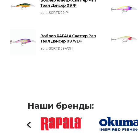
Воблер RAPALA Скаттер Рап
Тэил Дэнсер 09 /P
арт.:
SCRTD09-P
Воблер RAPALA Скаттер Рап
Тэил Дэнсер 09 /VDH
арт.:
SCRTD09-VDH
Наши бренды: