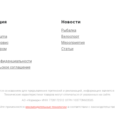
ция
Новости
Рыбалка
kuma
Велоспорт
ервис
Мероприятия
ёром
Статьи
нфиденциальности
ьское соглашение
ется основанием для предъявления претензий и рекламаций, информация является
Технические характеристики товаров могут отличаться от указанных на сайте.
АО «Нормарк» ИНН 7728172512 ОГРН 1037739603505
айте применяются
рекомендательные технологии
в соответствии с законодательство