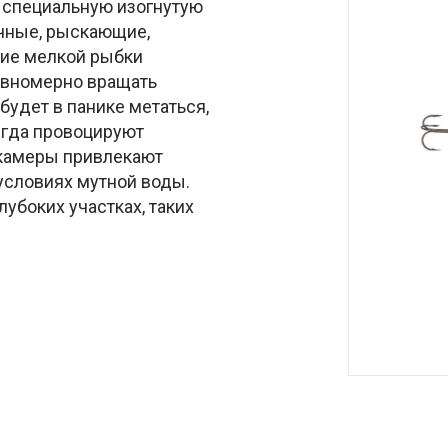
т специальную изогнутую
ичные, рыскающие,
ие мелкой рыбки
авномерно вращать
будет в панике метаться,
егда провоцируют
 камеры привлекают
условиях мутной воды.
лубоких участках, таких