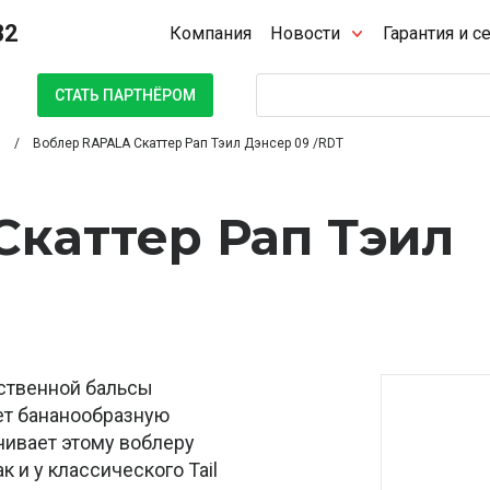
32
Компания
Новости
Гарантия и с
Поиск
СТАТЬ ПАРТНЁРОМ
Воблер RAPALA Скаттер Рап Тэил Дэнсер 09 /RDT
каттер Рап Тэил
ественной бальсы
еет бананообразную
чивает этому воблеру
к и у классического Tail