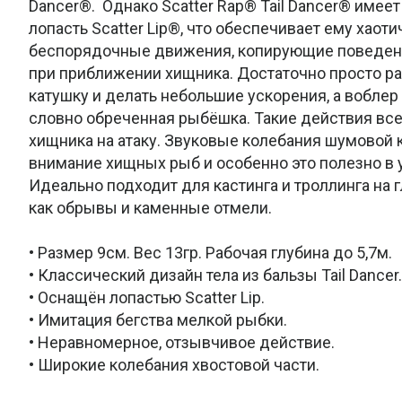
Dancer®. Однако Scatter Rap® Tail Dancer® имее
лопасть Scatter Lip®, что обеспечивает ему хаот
беспорядочные движения, копирующие поведен
при приближении хищника. Достаточно просто р
катушку и делать небольшие ускорения, а воблер 
словно обреченная рыбёшка. Такие действия вс
хищника на атаку. Звуковые колебания шумовой
внимание хищных рыб и особенно это полезно в 
Идеально подходит для кастинга и троллинга на г
как обрывы и каменные отмели.
• Размер 9см. Вес 13гр. Рабочая глубина до 5,7м.
• Классический дизайн тела из бальзы Tail Dancer.
• Оснащён лопастью Scatter Lip.
• Имитация бегства мелкой рыбки.
• Неравномерное, отзывчивое действие.
• Широкие колебания хвостовой части.