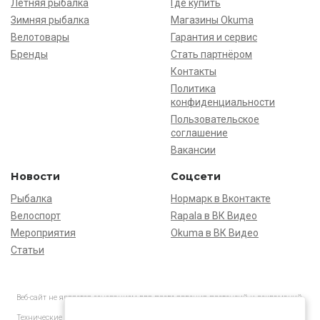
Летняя рыбалка
Где купить
Зимняя рыбалка
Магазины Okuma
Велотовары
Гарантия и сервис
Бренды
Стать партнёром
Контакты
Политика
конфиденциальности
Пользовательское
соглашение
Вакансии
Новости
Соцсети
Рыбалка
Нормарк в Вконтакте
Велоспорт
Rapala в ВК Видео
Мероприятия
Okuma в ВК Видео
Статьи
Веб-сайт не является основанием для предъявления претензий и рекламаций,
информация является ознакомительной.
Технические характеристики товаров могут отличаться от указанных на сайте.