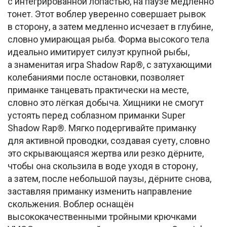
с интегрированной лопастью, на паузе медленно
тонет. Этот воблер уверенно совершает рывок
в сторону, а затем медленно исчезает в глубине,
словно умирающая рыба. Форма высокого тела
идеально имитирует силуэт крупной рыбы,
а знаменитая игра Shadow Rap®, с затухающими
колебаниями после остановки, позволяет
приманке танцевать практически на месте,
словно это лёгкая добыча. Хищники не смогут
устоять перед соблазном приманки Super
Shadow Rap®. Мягко подергивайте приманку
для активной проводки, создавая суету, словно
это скрывающаяся жертва или резко дёрните,
чтобы она скользила в воде уходя в сторону,
а затем, после небольшой паузы, дёрните снова,
заставляя приманку изменить направление
скольжения. Воблер оснащён
высококачественными тройными крючками