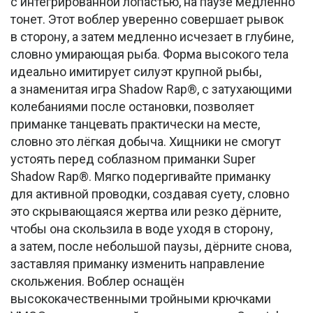
с интегрированной лопастью, на паузе медленно
тонет. Этот воблер уверенно совершает рывок
в сторону, а затем медленно исчезает в глубине,
словно умирающая рыба. Форма высокого тела
идеально имитирует силуэт крупной рыбы,
а знаменитая игра Shadow Rap®, с затухающими
колебаниями после остановки, позволяет
приманке танцевать практически на месте,
словно это лёгкая добыча. Хищники не смогут
устоять перед соблазном приманки Super
Shadow Rap®. Мягко подергивайте приманку
для активной проводки, создавая суету, словно
это скрывающаяся жертва или резко дёрните,
чтобы она скользила в воде уходя в сторону,
а затем, после небольшой паузы, дёрните снова,
заставляя приманку изменить направление
скольжения. Воблер оснащён
высококачественными тройными крючками