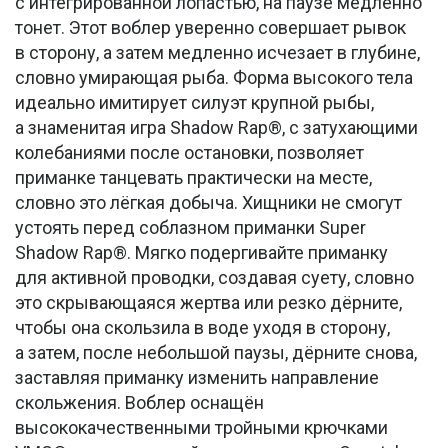
с интегрированной лопастью, на паузе медленно
тонет. Этот воблер уверенно совершает рывок
в сторону, а затем медленно исчезает в глубине,
словно умирающая рыба. Форма высокого тела
идеально имитирует силуэт крупной рыбы,
а знаменитая игра Shadow Rap®, с затухающими
колебаниями после остановки, позволяет
приманке танцевать практически на месте,
словно это лёгкая добыча. Хищники не смогут
устоять перед соблазном приманки Super
Shadow Rap®. Мягко подергивайте приманку
для активной проводки, создавая суету, словно
это скрывающаяся жертва или резко дёрните,
чтобы она скользила в воде уходя в сторону,
а затем, после небольшой паузы, дёрните снова,
заставляя приманку изменить направление
скольжения. Воблер оснащён
высококачественными тройными крючками