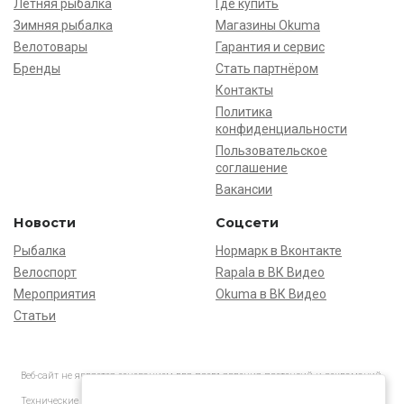
Летняя рыбалка
Где купить
Зимняя рыбалка
Магазины Okuma
Велотовары
Гарантия и сервис
Бренды
Стать партнёром
Контакты
Политика
конфиденциальности
Пользовательское
соглашение
Вакансии
Новости
Соцсети
Рыбалка
Нормарк в Вконтакте
Велоспорт
Rapala в ВК Видео
Мероприятия
Okuma в ВК Видео
Статьи
Веб-сайт не является основанием для предъявления претензий и рекламаций,
информация является ознакомительной.
Технические характеристики товаров могут отличаться от указанных на сайте.