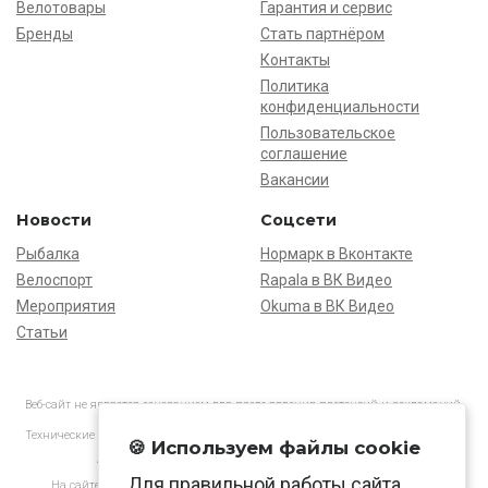
Велотовары
Гарантия и сервис
Бренды
Стать партнёром
Контакты
Политика
конфиденциальности
Пользовательское
соглашение
Вакансии
Новости
Соцсети
Рыбалка
Нормарк в Вконтакте
Велоспорт
Rapala в ВК Видео
Мероприятия
Okuma в ВК Видео
Статьи
Веб-сайт не является основанием для предъявления претензий и рекламаций,
информация является ознакомительной.
Технические характеристики товаров могут отличаться от указанных на сайте.
🍪 Используем файлы cookie
АО «Нормарк» ИНН 7728172512 ОГРН 1037739603505
Для правильной работы сайта
На сайте применяются
рекомендательные технологии
в соответствии