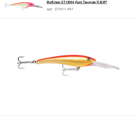
Воблер STORM Дип Тандэр 11 /497
арт.:
DTH11-497