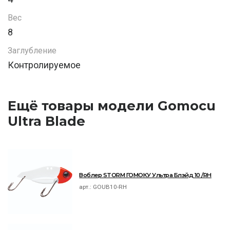
Вес
8
Заглубление
Контролируемое
Ещё товары модели Gomocu
Ultra Blade
Воблер STORM ГОМОКУ Ультра Блэйд 10 /RH
арт.:
GOUB10-RH