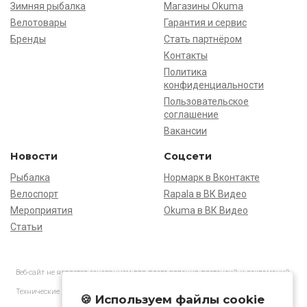
Зимняя рыбалка
Магазины Okuma
Велотовары
Гарантия и сервис
Бренды
Стать партнёром
Контакты
Политика
конфиденциальности
Пользовательское
соглашение
Вакансии
Новости
Соцсети
Рыбалка
Нормарк в Вконтакте
Велоспорт
Rapala в ВК Видео
Мероприятия
Okuma в ВК Видео
Статьи
Веб-сайт не является основанием для предъявления претензий и рекламаций,
информация является ознакомительной.
Технические характеристики товаров могут отличаться от указанных на сайте.
🍪 Используем файлы cookie
АО «Нормарк» ИНН 7728172512 ОГРН 1037739603505