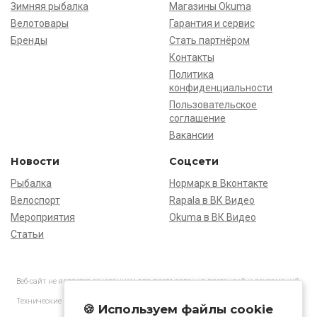
Зимняя рыбалка
Магазины Okuma
Велотовары
Гарантия и сервис
Бренды
Стать партнёром
Контакты
Политика
конфиденциальности
Пользовательское
соглашение
Вакансии
Новости
Соцсети
Рыбалка
Нормарк в Вконтакте
Велоспорт
Rapala в ВК Видео
Мероприятия
Okuma в ВК Видео
Статьи
Веб-сайт не является основанием для предъявления претензий и рекламаций,
информация является ознакомительной.
Технические характеристики товаров могут отличаться от указанных на сайте.
🍪 Используем файлы cookie
АО «Нормарк» ИНН 7728172512 ОГРН 1037739603505