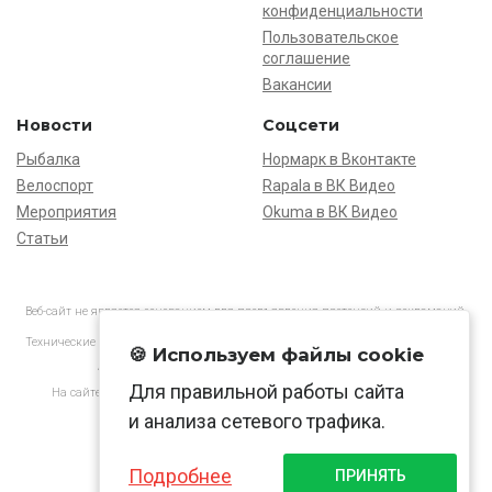
конфиденциальности
Пользовательское
соглашение
Вакансии
Новости
Соцсети
Рыбалка
Нормарк в Вконтакте
Велоспорт
Rapala в ВК Видео
Мероприятия
Okuma в ВК Видео
Статьи
Веб-сайт не является основанием для предъявления претензий и рекламаций,
информация является ознакомительной.
Технические характеристики товаров могут отличаться от указанных на сайте.
🍪 Используем файлы cookie
АО «Нормарк» ИНН 7728172512 ОГРН 1037739603505
Для правильной работы сайта
На сайте применяются
рекомендательные технологии
в соответствии
с законодательством РФ.
и анализа сетевого трафика.
Подробнее
ПРИНЯТЬ
© Normark, 2026 г.