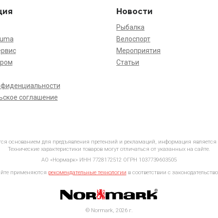
ция
Новости
Рыбалка
kuma
Велоспорт
ервис
Мероприятия
ёром
Статьи
нфиденциальности
ьское соглашение
ется основанием для предъявления претензий и рекламаций, информация является
Технические характеристики товаров могут отличаться от указанных на сайте.
АО «Нормарк» ИНН 7728172512 ОГРН 1037739603505
айте применяются
рекомендательные технологии
в соответствии с законодательство
© Normark, 2026 г.