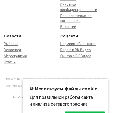
Политика
конфиденциальности
Пользовательское
соглашение
Вакансии
Новости
Соцсети
Рыбалка
Нормарк в Вконтакте
Велоспорт
Rapala в ВК Видео
Мероприятия
Okuma в ВК Видео
Статьи
Веб-сайт не является основанием для предъявления претензий и рекламаций,
информация является ознакомительной.
Технические характеристики товаров могут отличаться от указанных на сайте.
🍪 Используем файлы cookie
АО «Нормарк» ИНН 7728172512 ОГРН 1037739603505
Для правильной работы сайта
На сайте применяются
рекомендательные технологии
в соответствии
с законодательством РФ.
и анализа сетевого трафика.