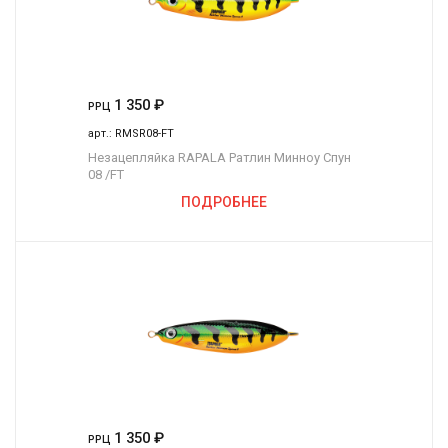
1 350
₽
РРЦ
арт.:
RMSR08-FT
Незацепляйка RAPALA Ратлин Минноу Спун
08 /FT
ПОДРОБНЕЕ
1 350
₽
РРЦ