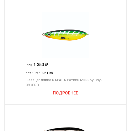
1 350
₽
РРЦ
арт.:
RMSR08-FRB
Незацепляйка RAPALA Ратлин Минноу Спун
08 /FRB
ПОДРОБНЕЕ