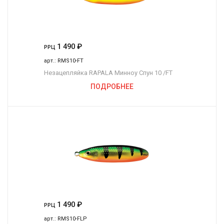
1 490
₽
РРЦ
арт.:
RMS10-FT
Незацепляйка RAPALA Минноу Спун 10 /FT
ПОДРОБНЕЕ
1 490
₽
РРЦ
арт.:
RMS10-FLP