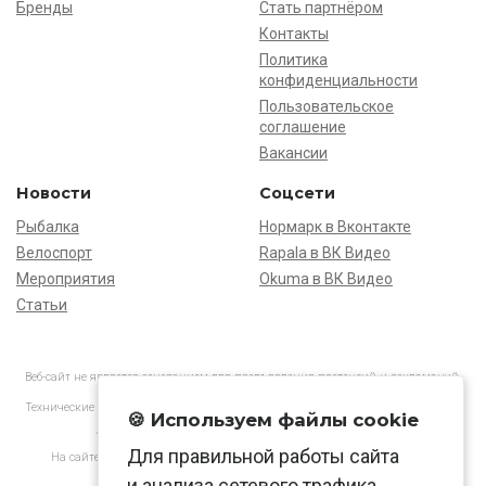
Бренды
Стать партнёром
Контакты
Политика
конфиденциальности
Пользовательское
соглашение
Вакансии
Новости
Соцсети
Рыбалка
Нормарк в Вконтакте
Велоспорт
Rapala в ВК Видео
Мероприятия
Okuma в ВК Видео
Статьи
Веб-сайт не является основанием для предъявления претензий и рекламаций,
информация является ознакомительной.
Технические характеристики товаров могут отличаться от указанных на сайте.
🍪 Используем файлы cookie
АО «Нормарк» ИНН 7728172512 ОГРН 1037739603505
Для правильной работы сайта
На сайте применяются
рекомендательные технологии
в соответствии
с законодательством РФ.
и анализа сетевого трафика.