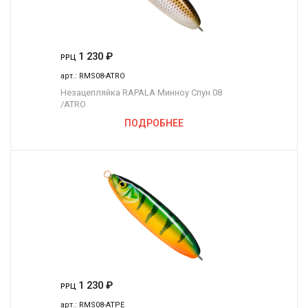
1 230
₽
РРЦ
арт.:
RMS08-ATRO
Незацепляйка RAPALA Минноу Спун 08
/ATRO
ПОДРОБНЕЕ
1 230
₽
РРЦ
арт.:
RMS08-ATPE