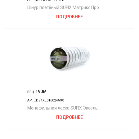
Шнур плетёный SUFIX Матрикс Про
полуночно-зелёный 135 м. 0.12 мм. 8,1
ПОДРОБНЕЕ
кг.
190
₽
РРЦ
АРТ.:DS1XL016024A9X
Монофильная леска SUFIX Эксель
Стронг х10 прозрачная 100 м. 0.16 мм.
ПОДРОБНЕЕ
2.2 кг.