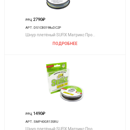
2790
₽
РРЦ
АРТ.:DS1CB0198uDC2P
Шнур плетёный SUFIX Матрикс Про
разноцветный 250 м. 0.18 мм. 13,5 кг.
ПОДРОБНЕЕ
1490
₽
РРЦ
АРТ.:SMP40GR135RU
Шнур плетёный SUFIX Матрикс Про