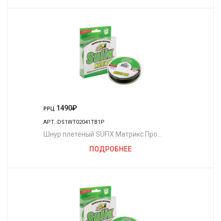
1490
₽
РРЦ
АРТ.:DS1WT02041TB1P
Шнур плетёный SUFIX Матрикс Про
полуночно-зелёный 135 м. 0.18 мм. 13,5
ПОДРОБНЕЕ
кг.