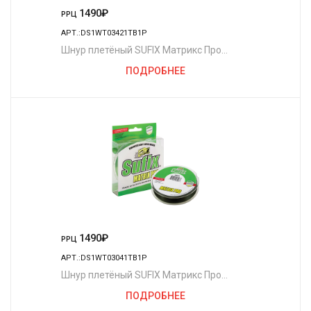
1490
₽
РРЦ
АРТ.:DS1WT03421TB1P
Шнур плетёный SUFIX Матрикс Про
полуночно-зелёный 135 м. 0.25 мм. 22,5
ПОДРОБНЕЕ
кг.
1490
₽
РРЦ
АРТ.:DS1WT03041TB1P
Шнур плетёный SUFIX Матрикс Про
полуночно-зелёный 135 м. 0.20 мм. 18 кг.
ПОДРОБНЕЕ