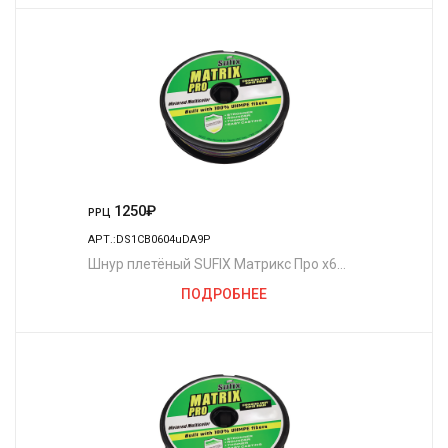
1250
₽
РРЦ
АРТ.:DS1CB0604uDA9P
Шнур плетёный SUFIX Матрикс Про x6
разноцветный 100 м. 0.35 мм. 36 кг.
ПОДРОБНЕЕ