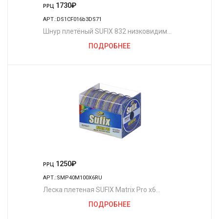
1730
₽
РРЦ
АРТ.:DS1CF016b3DS71
Шнур плетёный SUFIX 832 низковидимый
зелёный 120 м. 0.13 мм. 8,2 кг.
ПОДРОБНЕЕ
1250
₽
РРЦ
АРТ.:SMP40M100X6RU
Леска плетеная SUFIX Matrix Pro x6
разноцвет. 100 м 0.40 мм 45 кг
ПОДРОБНЕЕ