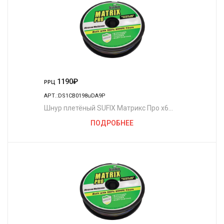
1190
₽
РРЦ
АРТ.:DS1CB0198uDA9P
Шнур плетёный SUFIX Матрикс Про x6
разноцветный 100 м. 0.18 мм. 13,5 кг.
ПОДРОБНЕЕ