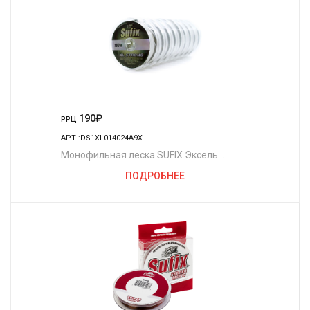
190
₽
РРЦ
АРТ.:DS1XL014024A9X
Монофильная леска SUFIX Эксель
Стронг х10 прозрачная 100 м. 0.14 мм.
ПОДРОБНЕЕ
1,9 кг.