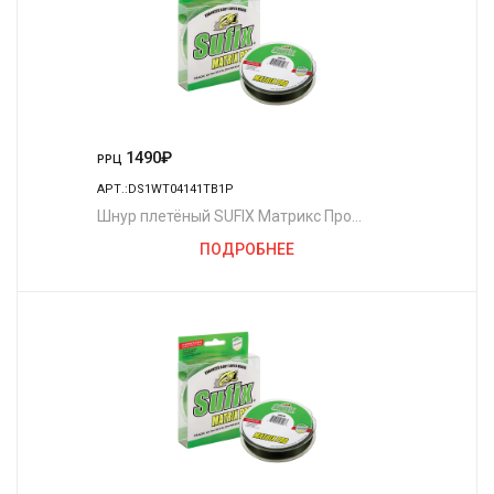
1490
₽
РРЦ
АРТ.:DS1WT04141TB1P
Шнур плетёный SUFIX Матрикс Про
полуночно-зелёный 135 м. 0.30 мм. 27 кг.
ПОДРОБНЕЕ