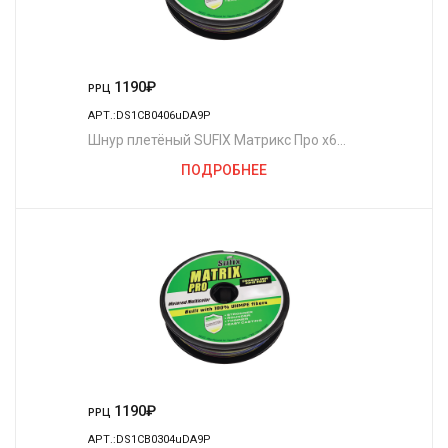
1190
₽
РРЦ
АРТ.:DS1CB0406uDA9P
Шнур плетёный SUFIX Матрикс Про x6
разноцветный 100 м. 0.30 мм. 27 кг.
ПОДРОБНЕЕ
1190
₽
РРЦ
АРТ.:DS1CB0304uDA9P