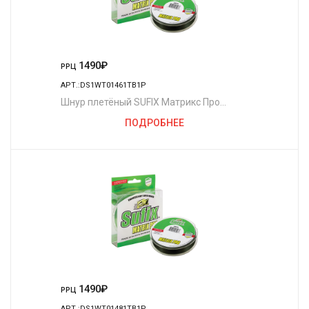
1490
₽
РРЦ
АРТ.:DS1WT01461TB1P
Шнур плетёный SUFIX Матрикс Про
полуночно-зелёный 135 м. 0.15 мм. 10 кг.
ПОДРОБНЕЕ
1490
₽
РРЦ
АРТ.:DS1WT01481TB1P