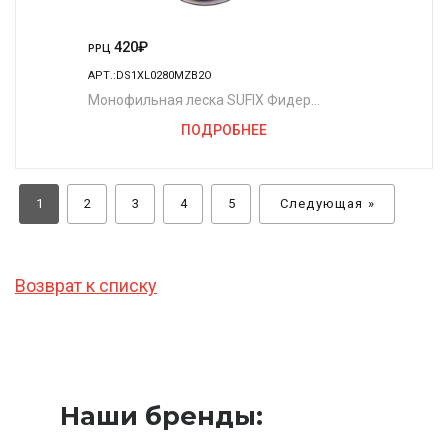
420
₽
РРЦ
АРТ.:DS1XL0280MZB2O
Монофильная леска SUFIX Фидер
бордовая 150 м. 0.28 мм. 6,6 кг.
ПОДРОБНЕЕ
1
2
3
4
5
Следующая »
Возврат к списку
Наши бренды: