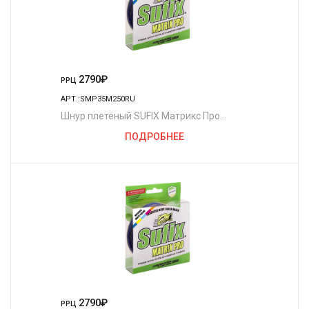
2790
₽
РРЦ
АРТ.:SMP35M250RU
Шнур плетёный SUFIX Матрикс Про
разноцветный 250 м. 0.35 мм. 36 кг.
ПОДРОБНЕЕ
2790
₽
РРЦ