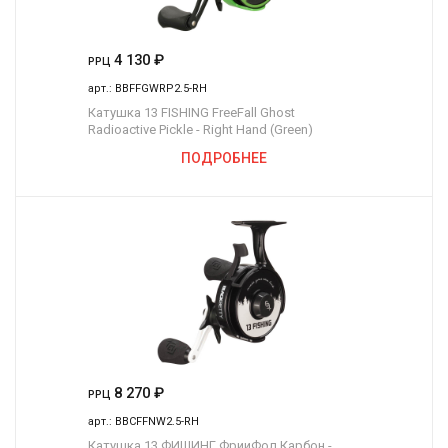
4 130
₽
РРЦ
арт.:
BBFFGWRP2.5-RH
Катушка 13 FISHING FreeFall Ghost
Radioactive Pickle - Right Hand (Green)
ПОДРОБНЕЕ
8 270
₽
РРЦ
арт.:
BBCFFNW2.5-RH
Катушка 13 ФИШИНГ ФрииФол Карбон -