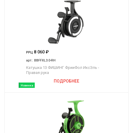
8 060
₽
РРЦ
арт.:
BBFFXL3.0-RH
Катушка 13 ФИШИНГ ФрииФол ИксЭль -
Правая рука
ПОДРОБНЕЕ
Новинка