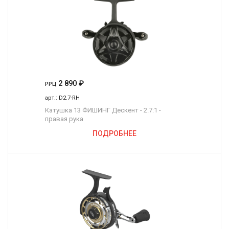
2 890
₽
РРЦ
арт.:
D2.7-RH
Катушка 13 ФИШИНГ Дескент - 2.7:1 -
правая рука
ПОДРОБНЕЕ