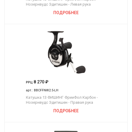
Нозернвудс Эдитишен - Левая рука
ПОДРОБНЕЕ
8 270
₽
РРЦ
арт.:
BBCFFNW2.5-LH
Катушка 13 ФИШИНГ ФрииФол Карбон -
Нозернвудс Эдитишен - Правая рука
ПОДРОБНЕЕ