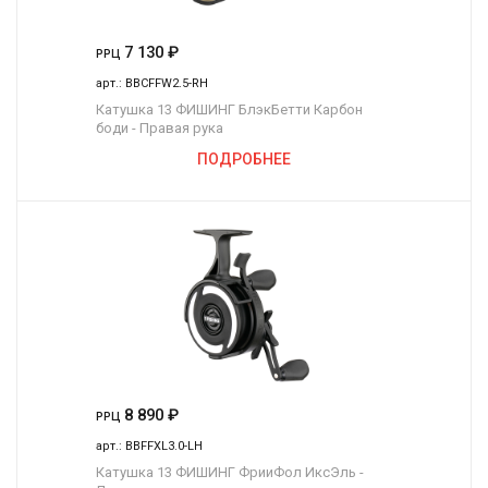
7 130
₽
РРЦ
арт.:
BBCFFW2.5-RH
Катушка 13 ФИШИНГ БлэкБетти Карбон
боди - Правая рука
ПОДРОБНЕЕ
8 890
₽
РРЦ
арт.:
BBFFXL3.0-LH
Катушка 13 ФИШИНГ ФрииФол ИксЭль -