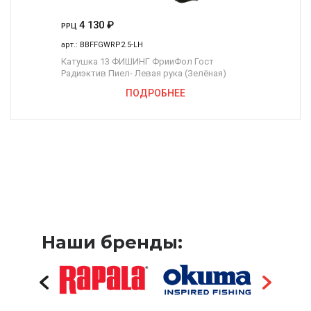
4 130
₽
РРЦ
арт.:
BBFFGWRP2.5-LH
Катушка 13 ФИШИНГ ФрииФол Гост
Радиэктив Пиел- Левая рука (Зелёная)
ПОДРОБНЕЕ
Наши бренды: