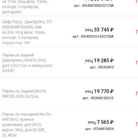
на 11ск. под диск. торм.,
арт.:
IRX4001RRDSC170A
колодк. С кулером,,
для крепл.
Шиф/Тор р. ДжиЭрИкс, ST-
RX600/BR-RX400, лев.
33 745
₽
РРЦ
на 2ск. под диск. торм.,
арт.:
IRX4001DLF6SC100A
колодк. С кулером,
под ротор 160
Перек-ль задний
19 285
₽
ДжиЭрИкс, RX810, SGS,
РРЦ
для 1/2x11ск. и звезд касс.
арт.:
IRDRX810
30-34T
19 770
₽
Перек-ль задний ИксТи,
РРЦ
M8120, SGS, 2x12ск.
арт.:
IRDM8120SGS
Перек-ль передний ИксТи,
M8100-D, прямое
7 565
₽
РРЦ
крепление, для 2X12,
арт.:
IFDM8100D6
верхн. Тяга, для 36-38T,
CL:48,8/