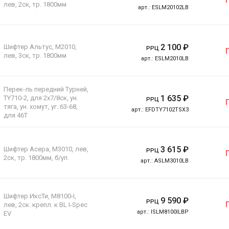
лев, 2ск, тр. 1800мм
арт.:
ESLM20102LB
2 100
₽
Шифтер Альтус, M2010,
РРЦ
лев, 3ск, тр. 1800мм
арт.:
ESLM2010LB
Перек-ль передний Турней,
1 635
₽
TY710-2, для 2x7/8ск, ун.
РРЦ
тяга, ун. хомут, уг.:63-68,
арт.:
EFDTY7102TSX3
для 46T
3 615
₽
Шифтер Асера, M3010, лев,
РРЦ
2ск, тр. 1800мм, б/уп.
арт.:
ASLM3010LB
Шифтер ИксТи, M8100-I,
9 590
₽
РРЦ
лев, 2ск. крепл. к BL I-Spec
арт.:
ISLM8100ILBP
EV