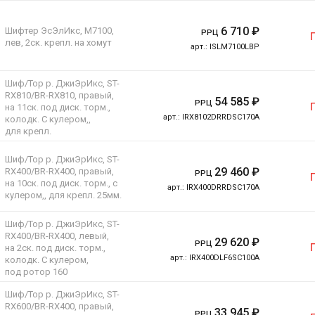
6 710
₽
Шифтер ЭсЭлИкс, M7100,
РРЦ
лев, 2ск. крепл. на хомут
арт.:
ISLM7100LBP
Шиф/Тор р. ДжиЭрИкс, ST-
RX810/BR-RX810, правый,
54 585
₽
РРЦ
на 11ск. под диск. торм.,
арт.:
IRX8102DRRDSC170A
колодк. С кулером,,
для крепл.
Шиф/Тор р. ДжиЭрИкс, ST-
29 460
₽
RX400/BR-RX400, правый,
РРЦ
на 10ск. под диск. торм., c
арт.:
IRX400DRRDSC170A
кулером,, для крепл. 25мм.
Шиф/Тор р. ДжиЭрИкс, ST-
RX400/BR-RX400, левый,
29 620
₽
РРЦ
на 2ск. под диск. торм.,
арт.:
IRX400DLF6SC100A
колодк. С кулером,
под ротор 160
Шиф/Тор р. ДжиЭрИкс, ST-
RX600/BR-RX400, правый,
33 945
₽
РРЦ