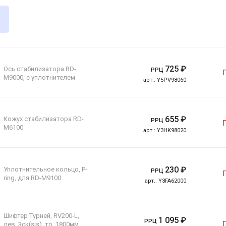
725
₽
Ось стабилизатора RD-
РРЦ
M9000, с уплотнителем
арт.:
Y5PV98060
655
₽
Кожух стабилизатора RD-
РРЦ
M6100
арт.:
Y3HK98020
230
₽
Уплотнительное кольцо, P-
РРЦ
ring, для RD-M9100
арт.:
Y3FA62000
Шифтер Турней, RV200-L,
1 095
₽
РРЦ
лев, 3ск(sis), тр. 1800мм,