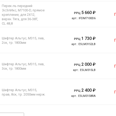
Перек-ль передний
ЭсЭлИкс, M7100-D, прямое
5 660
₽
РРЦ
крепление, для 2X12,
арт.:
IFDM7100D6
верхн. Тяга, для 36-38T,
CL:48,8
1 730
₽
Шифтер Альтус, M315, лев,
РРЦ
2ск, тр. 1800мм
арт.:
ESLM3152LB
2 000
₽
Шифтер Альтус, M315, лев,
РРЦ
3ск, тр. 1800мм
арт.:
ESLM315LB
2 400
₽
Шифтер Альтус, M315,
РРЦ
прав, 8ск, тр. 2050мм нерж.
арт.:
ESLM3158RA