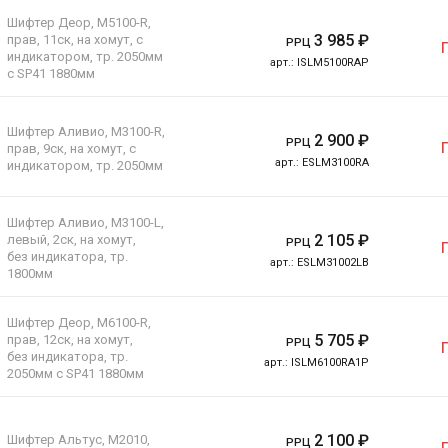
Шифтер Деор, M5100-R,
3 985
₽
прав, 11ск, на хомут, c
РРЦ
индикатором, тр. 2050мм
арт.:
ISLM5100RAP
с SP41 1880мм
Шифтер Аливио, M3100-R,
2 900
₽
РРЦ
прав, 9ск, на хомут, c
арт.:
ESLM3100RA
индикатором, тр. 2050мм
Шифтер Аливио, M3100-L,
2 105
₽
левый, 2ск, на хомут,
РРЦ
без индикатора, тр.
арт.:
ESLM31002LB
1800мм
Шифтер Деор, M6100-R,
5 705
₽
прав, 12ск, на хомут,
РРЦ
без индикатора, тр.
арт.:
ISLM6100RA1P
2050мм с SP41 1880мм
2 100
₽
Шифтер Альтус, M2010,
РРЦ