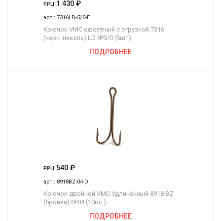
1 430
₽
РРЦ
арт.:
7316LD-5/0-E
Крючок VMC офсетный с огрузкой 7316
(черн. никель) LD №5/0 (5шт)
ПОДРОБНЕЕ
540
₽
РРЦ
арт.:
8918BZ-04-D
Крючок двойной VMC Удлинённый 8918 BZ
(бронза) №04 (10шт)
ПОДРОБНЕЕ