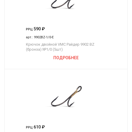
590
₽
РРЦ
арт.:
9902BZ-1/0-E
Крючок двойной VMC Райдер 9902 BZ
(бронза) №1/0 (5шт)
ПОДРОБНЕЕ
610
₽
РРЦ