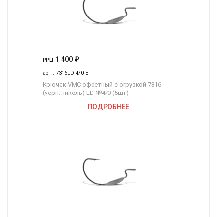
1 400
₽
РРЦ
арт.:
7316LD-4/0-E
Крючок VMC офсетный с огрузкой 7316
(черн. никель) LD №4/0 (5шт)
ПОДРОБНЕЕ