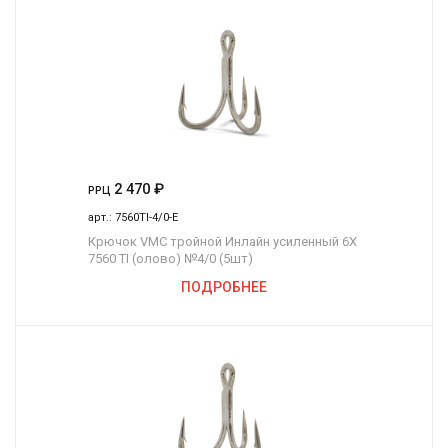
2 470
₽
РРЦ
арт.:
7560TI-4/0-E
Крючок VMC тройной Инлайн усиленный 6Х
7560 TI (олово) №4/0 (5шт)
ПОДРОБНЕЕ