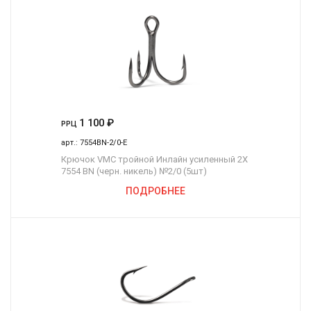
1 100
₽
РРЦ
арт.:
7554BN-2/0-E
Крючок VMC тройной Инлайн усиленный 2Х
7554 BN (черн. никель) №2/0 (5шт)
ПОДРОБНЕЕ