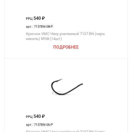
540
₽
РРЦ
арт.:
7137BN-08-P
Крючок VMC Чину усиленный 7137 BN (черн.
никель) №08 (14шт)
ПОДРОБНЕЕ
540
₽
РРЦ
арт.:
7137BN-06-P
Крючок VMC Чину усиленный 7137 BN (черн.