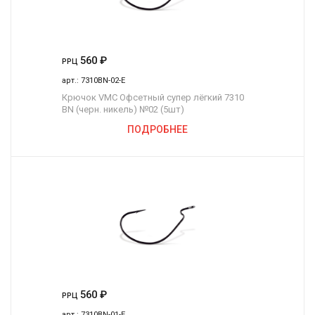
560
₽
РРЦ
арт.:
7310BN-02-E
Крючок VMC Офсетный супер лёгкий 7310
BN (черн. никель) №02 (5шт)
ПОДРОБНЕЕ
560
₽
РРЦ
арт.:
7310BN-01-E