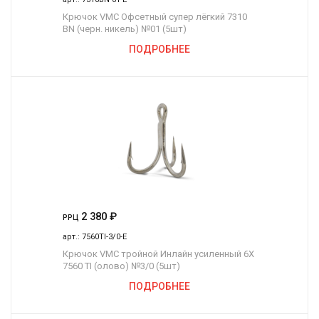
Крючок VMC Офсетный супер лёгкий 7310
BN (черн. никель) №01 (5шт)
ПОДРОБНЕЕ
2 380
₽
РРЦ
арт.:
7560TI-3/0-E
Крючок VMC тройной Инлайн усиленный 6Х
7560 TI (олово) №3/0 (5шт)
ПОДРОБНЕЕ