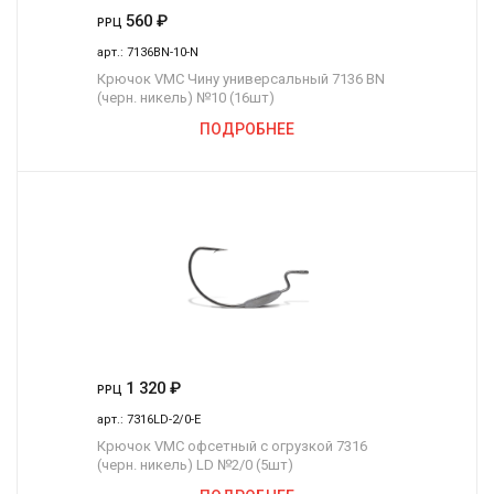
560
₽
РРЦ
арт.:
7136BN-10-N
Крючок VMC Чину универсальный 7136 BN
(черн. никель) №10 (16шт)
ПОДРОБНЕЕ
1 320
₽
РРЦ
арт.:
7316LD-2/0-E
Крючок VMC офсетный с огрузкой 7316
(черн. никель) LD №2/0 (5шт)