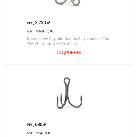
2 730
₽
РРЦ
арт.:
7560TI-5/0-E
Крючок VMC тройной Инлайн усиленный 6Х
7560 TI (олово) №5/0 (5шт)
ПОДРОБНЕЕ
680
₽
РРЦ
арт.:
7554BN-01-E