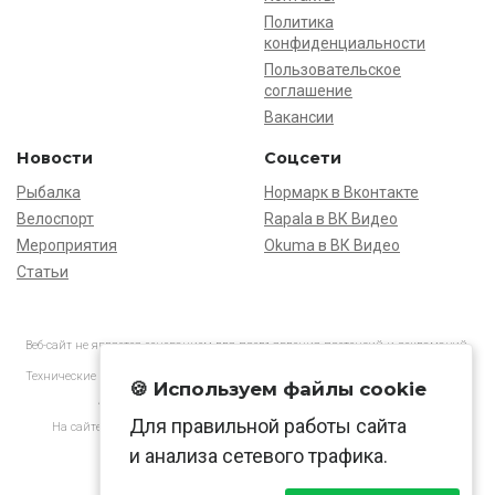
Политика
конфиденциальности
Пользовательское
соглашение
Вакансии
Новости
Соцсети
Рыбалка
Нормарк в Вконтакте
Велоспорт
Rapala в ВК Видео
Мероприятия
Okuma в ВК Видео
Статьи
Веб-сайт не является основанием для предъявления претензий и рекламаций,
информация является ознакомительной.
Технические характеристики товаров могут отличаться от указанных на сайте.
🍪 Используем файлы cookie
АО «Нормарк» ИНН 7728172512 ОГРН 1037739603505
Для правильной работы сайта
На сайте применяются
рекомендательные технологии
в соответствии
с законодательством РФ.
и анализа сетевого трафика.