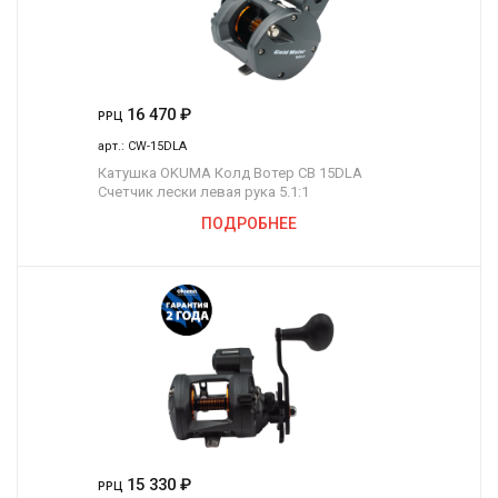
16 470
₽
РРЦ
арт.:
CW-15DLA
Катушка OKUMA Колд Вотер СВ 15DLA
Счетчик лески левая рука 5.1:1
ПОДРОБНЕЕ
15 330
₽
РРЦ