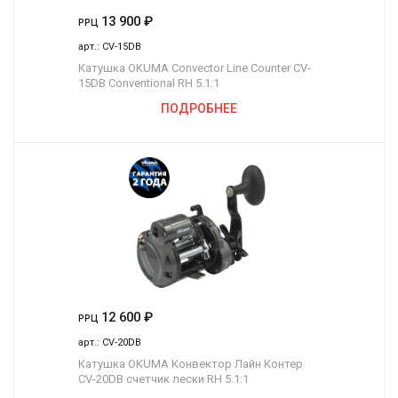
13 900
₽
РРЦ
арт.:
CV-15DB
Катушка OKUMA Convector Line Counter CV-
15DB Conventional RH 5.1:1
ПОДРОБНЕЕ
12 600
₽
РРЦ
арт.:
CV-20DB
Катушка OKUMA Конвектор Лайн Контер
CV-20DB счетчик лески RH 5.1:1