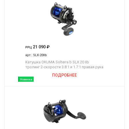
21 090
₽
РРЦ
арт.:
SLX-20IIb
Катушка OKUMA Solterra b SLX 20 IIb
тролинг 2-скорости 3.8:1 и 1.7:1 правая рука
ПОДРОБНЕЕ
Новинка