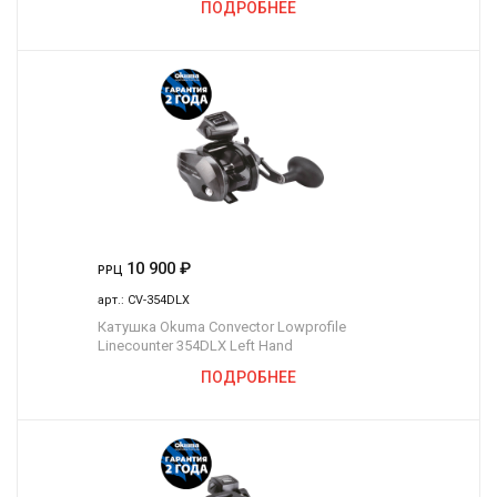
ПОДРОБНЕЕ
10 900
₽
РРЦ
арт.:
CV-354DLX
Катушка Okuma Convector Lowprofile
Linecounter 354DLX Left Hand
ПОДРОБНЕЕ