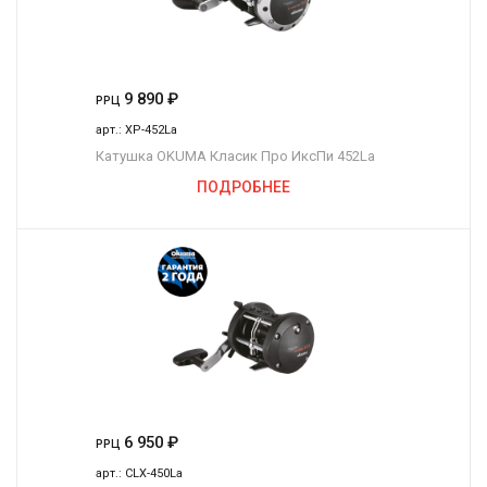
9 890
₽
РРЦ
арт.:
XP-452La
Катушка OKUMA Класик Про ИксПи 452La
ПОДРОБНЕЕ
6 950
₽
РРЦ
арт.:
CLX-450La