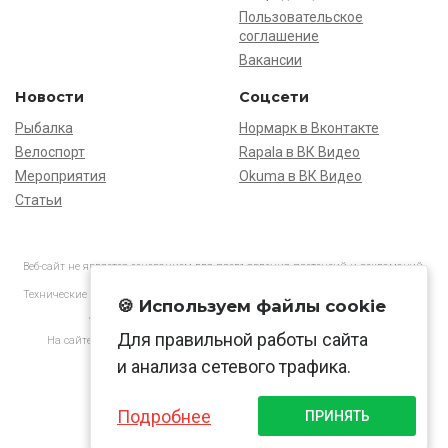
Пользовательское
соглашение
Вакансии
Новости
Соцсети
Рыбалка
Нормарк в Вконтакте
Велоспорт
Rapala в ВК Видео
Мероприятия
Okuma в ВК Видео
Статьи
Веб-сайт не является основанием для предъявления претензий и рекламаций,
информация является ознакомительной.
Технические характеристики товаров могут отличаться от указанных на сайте.
🍪 Используем файлы cookie
АО «Нормарк» ИНН 7728172512 ОГРН 1037739603505
Для правильной работы сайта
На сайте применяются
рекомендательные технологии
в соответствии
с законодательством РФ.
и анализа сетевого трафика.
Подробнее
ПРИНЯТЬ
© Normark, 2026 г.