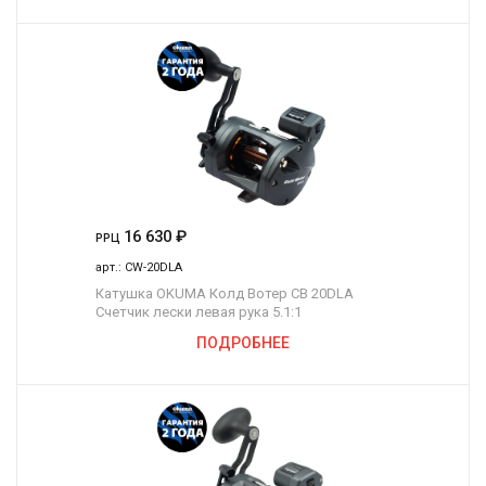
16 630
₽
РРЦ
арт.:
CW-20DLA
Катушка OKUMA Колд Вотер СВ 20DLA
Счетчик лески левая рука 5.1:1
ПОДРОБНЕЕ