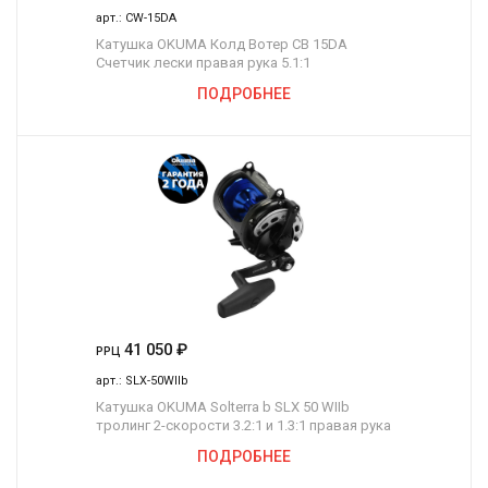
арт.:
CW-15DA
Катушка OKUMA Колд Вотер СВ 15DA
Счетчик лески правая рука 5.1:1
ПОДРОБНЕЕ
41 050
₽
РРЦ
арт.:
SLX-50WIIb
Катушка OKUMA Solterra b SLX 50 WIIb
тролинг 2-скорости 3.2:1 и 1.3:1 правая рука
ПОДРОБНЕЕ