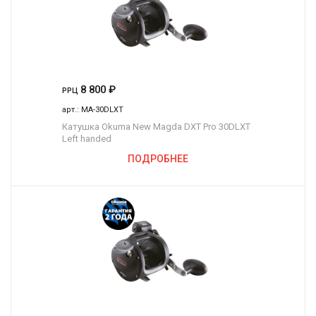
8 800
₽
РРЦ
арт.:
MA-30DLXT
Катушка Okuma New Magda DXT Pro 30DLXT
Left handed
ПОДРОБНЕЕ