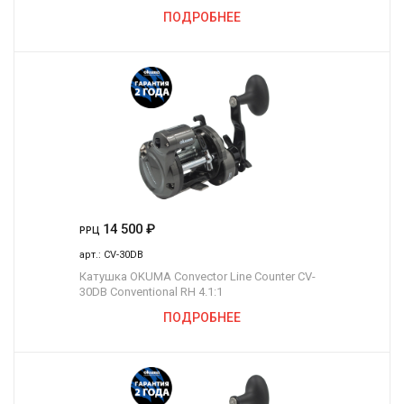
ПОДРОБНЕЕ
14 500
₽
РРЦ
арт.:
CV-30DB
Катушка OKUMA Convector Line Counter CV-
30DB Conventional RH 4.1:1
ПОДРОБНЕЕ