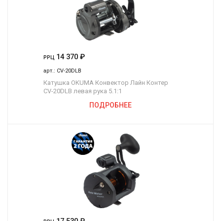
14 370
₽
РРЦ
арт.:
CV-20DLB
Катушка OKUMA Конвектор Лайн Контер
CV-20DLB левая рука 5.1:1
ПОДРОБНЕЕ