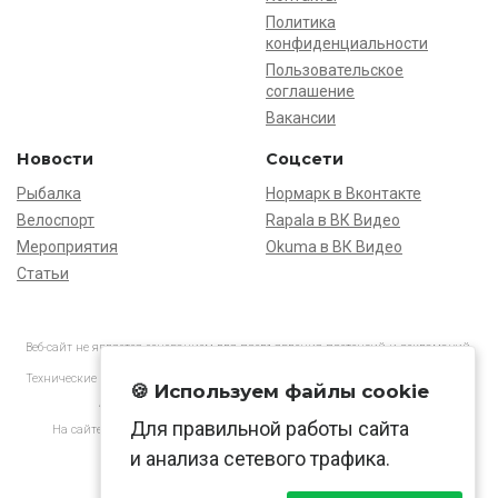
Политика
конфиденциальности
Пользовательское
соглашение
Вакансии
Новости
Соцсети
Рыбалка
Нормарк в Вконтакте
Велоспорт
Rapala в ВК Видео
Мероприятия
Okuma в ВК Видео
Статьи
Веб-сайт не является основанием для предъявления претензий и рекламаций,
информация является ознакомительной.
Технические характеристики товаров могут отличаться от указанных на сайте.
🍪 Используем файлы cookie
АО «Нормарк» ИНН 7728172512 ОГРН 1037739603505
Для правильной работы сайта
На сайте применяются
рекомендательные технологии
в соответствии
с законодательством РФ.
и анализа сетевого трафика.