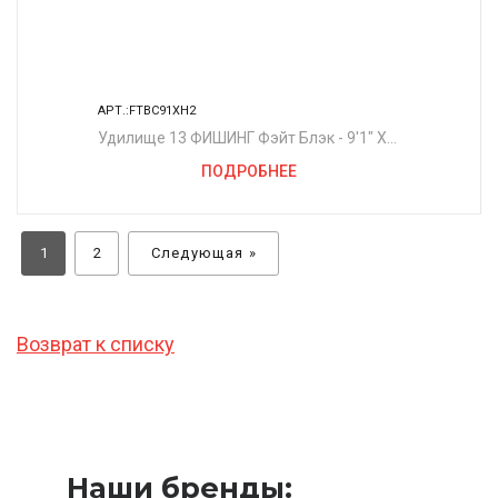
АРТ.:FTBC91XH2
Удилище 13 ФИШИНГ Фэйт Блэк - 9'1" XH
40-130гр - 2сек (Кастинг)
ПОДРОБНЕЕ
1
2
Следующая »
Возврат к списку
Наши бренды: