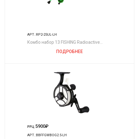
АРТ.:RP2-25UL-LH
Комбо набор 13 FISHING Radioactive
Pickle Ice Combo 25" UL - FF Ghost w/ NEW
ПОДРОБНЕЕ
Line Window + Tickle St
5900
₽
РРЦ
АРТ.:BBFFGWBOG2.5-LH