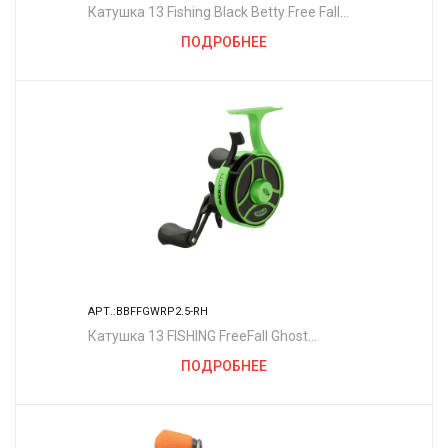
Катушка 13 Fishing Black Betty Free Fall
Ghost Ice Reel - 2.5:1 Gear Ratio w/ NEW
ПОДРОБНЕЕ
Line Window - Left Hand - GLOW
Spool/Trigger
АРТ.:BBFFGWRP2.5-RH
Катушка 13 FISHING FreeFall Ghost
Radioactive Pickle - Right Hand (Green)
ПОДРОБНЕЕ