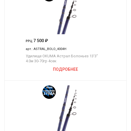
7 500
₽
РРЦ
арт.:
ASTRAL_BOLO_4004H
Удилище OKUMA Астрал Болоньез 13’3”
4.0м 30-70гр 4сек
ПОДРОБНЕЕ