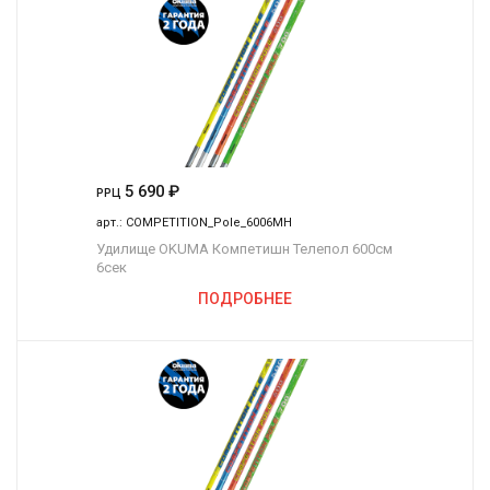
5 690
₽
РРЦ
арт.:
COMPETITION_Pole_6006MH
Удилище OKUMA Компетишн Телепол 600см
6сек
ПОДРОБНЕЕ