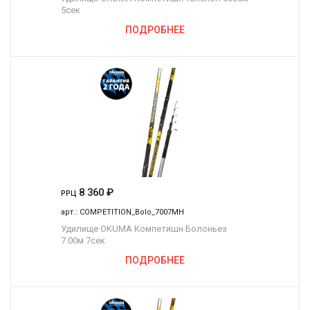
5сек
ПОДРОБНЕЕ
8 360
₽
РРЦ
арт.:
COMPETITION_Bolo_7007MH
Удилище OKUMA Компетишн Болоньез
7.00м 7сек
ПОДРОБНЕЕ