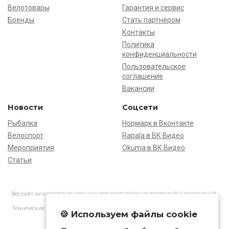
Велотовары
Гарантия и сервис
Бренды
Стать партнёром
Контакты
Политика
конфиденциальности
Пользовательское
соглашение
Вакансии
Новости
Соцсети
Рыбалка
Нормарк в Вконтакте
Велоспорт
Rapala в ВК Видео
Мероприятия
Okuma в ВК Видео
Статьи
Веб-сайт не является основанием для предъявления претензий и рекламаций,
информация является ознакомительной.
Технические характеристики товаров могут отличаться от указанных на сайте.
🍪 Используем файлы cookie
АО «Нормарк» ИНН 7728172512 ОГРН 1037739603505