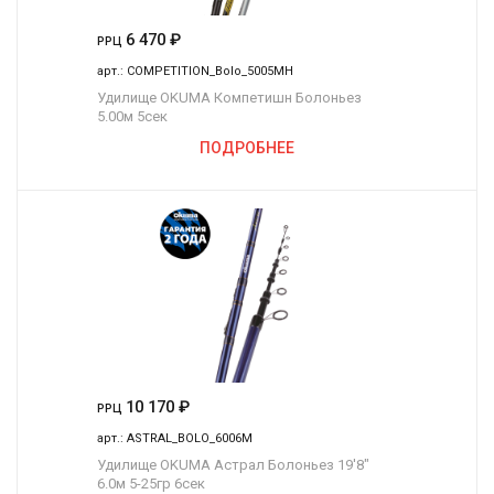
6 470
₽
РРЦ
арт.:
COMPETITION_Bolo_5005MH
Удилище OKUMA Компетишн Болоньез
5.00м 5сек
ПОДРОБНЕЕ
10 170
₽
РРЦ
арт.:
ASTRAL_BOLO_6006M
Удилище OKUMA Астрал Болоньез 19'8"
6.0м 5-25гр 6сек