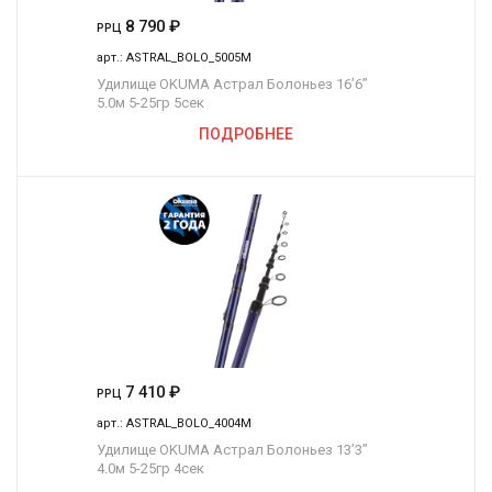
8 790
₽
РРЦ
арт.:
ASTRAL_BOLO_5005M
Удилище OKUMA Астрал Болоньез 16’6”
5.0м 5-25гр 5сек
ПОДРОБНЕЕ
7 410
₽
РРЦ
арт.:
ASTRAL_BOLO_4004M
Удилище OKUMA Астрал Болоньез 13’3”
4.0м 5-25гр 4сек