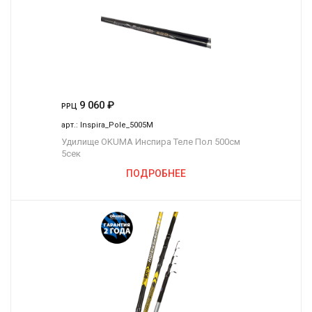
9 060
₽
РРЦ
арт.:
Inspira_Pole_5005M
Удилище OKUMA Инспира Теле Пол 500см
5сек
ПОДРОБНЕЕ