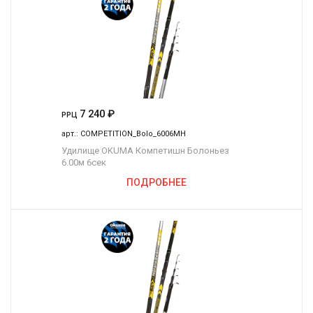
7 240
₽
РРЦ
арт.:
COMPETITION_Bolo_6006MH
Удилище OKUMA Компетишн Болоньез
6.00м 6сек
ПОДРОБНЕЕ