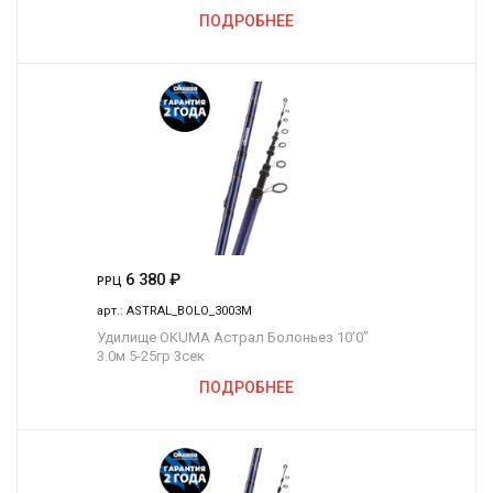
ПОДРОБНЕЕ
6 380
₽
РРЦ
арт.:
ASTRAL_BOLO_3003M
Удилище OKUMA Астрал Болоньез 10’0”
3.0м 5-25гр 3сек
ПОДРОБНЕЕ