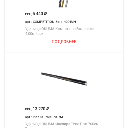
5 440
₽
РРЦ
арт.:
COMPETITION_Bolo_4004MH
Удилище OKUMA Компетишн Болоньез
4.00м 4сек
ПОДРОБНЕЕ
13 270
₽
РРЦ
арт.:
Inspira_Pole_7007M
Удилище OKUMA Инспира Теле Пол 700см