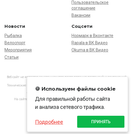
Пользовательское
соглашение
Вакансии
Новости
Соцсети
Рыбалка
Нормарк в Вконтакте
Велоспорт
Rapala в ВК Видео
Мероприятия
Okuma в ВК Видео
Статьи
Веб-сайт не является основанием для предъявления претензий и рекламаций,
информация является ознакомительной.
Технические характеристики товаров могут отличаться от указанных на сайте.
🍪 Используем файлы cookie
АО «Нормарк» ИНН 7728172512 ОГРН 1037739603505
Для правильной работы сайта
На сайте применяются
рекомендательные технологии
в соответствии
с законодательством РФ.
и анализа сетевого трафика.
Подробнее
ПРИНЯТЬ
© Normark, 2026 г.