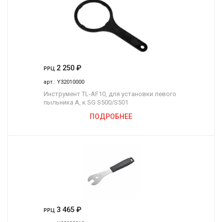
2 250
₽
РРЦ
арт.:
Y32010000
Инструмент TL-AF10, для установки левого
пыльника A, к SG S500/S501
ПОДРОБНЕЕ
3 465
₽
РРЦ