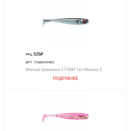
525
₽
РРЦ
АРТ.:TOM03-RHRO
Мягкая приманка STORM Тач Минноу 03
/RHRO (5шт./уп.)
ПОДРОБНЕЕ