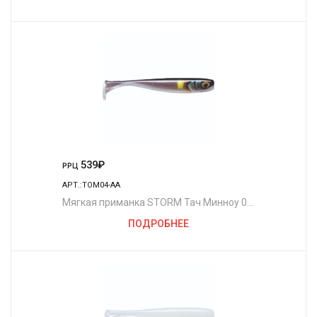
539
₽
РРЦ
АРТ.:TOM04-AA
Мягкая приманка STORM Тач Минноу 04
/AA (4шт./уп.)
ПОДРОБНЕЕ