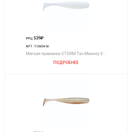
539
₽
РРЦ
АРТ.:TOM04-W
Мягкая приманка STORM Тач Минноу 04
/W (4шт./уп.)
ПОДРОБНЕЕ