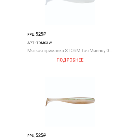
525
₽
РРЦ
АРТ.:TOM03-W
Мягкая приманка STORM Тач Минноу 03
/W (5шт./уп.)
ПОДРОБНЕЕ
525
₽
РРЦ