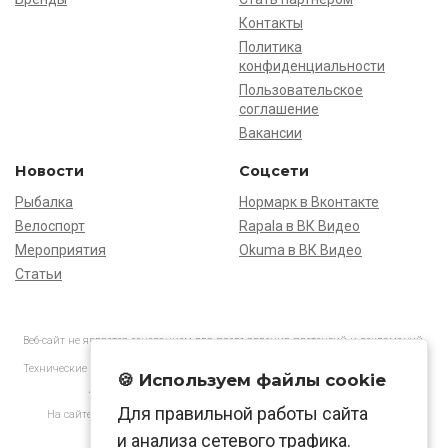
Контакты
Политика
конфиденциальности
Пользовательское
соглашение
Вакансии
Новости
Соцсети
Рыбалка
Нормарк в Вконтакте
Велоспорт
Rapala в ВК Видео
Мероприятия
Okuma в ВК Видео
Статьи
Веб-сайт не является основанием для предъявления претензий и рекламаций,
информация является ознакомительной.
Технические характеристики товаров могут отличаться от указанных на сайте.
🍪 Используем файлы cookie
АО «Нормарк» ИНН 7728172512 ОГРН 1037739603505
Для правильной работы сайта
На сайте применяются
рекомендательные технологии
в соответствии
с законодательством РФ.
и анализа сетевого трафика.