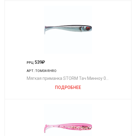
539
₽
РРЦ
АРТ.:TOM04-RHRO
Мягкая приманка STORM Тач Минноу 04
/RHRO (4шт./уп.)
ПОДРОБНЕЕ