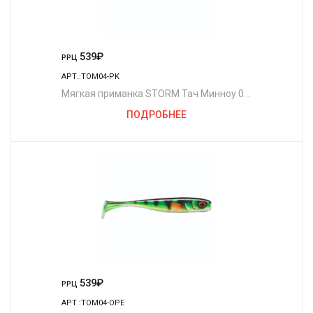
539
₽
РРЦ
АРТ.:TOM04-PK
Мягкая приманка STORM Тач Минноу 04
/PK (4шт./уп.)
ПОДРОБНЕЕ
539
₽
РРЦ
АРТ.:TOM04-OPE