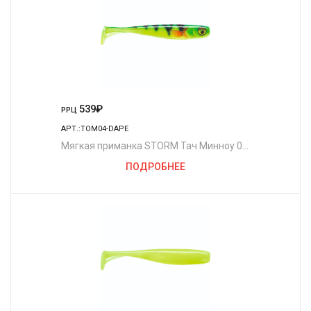
539
₽
РРЦ
АРТ.:TOM04-DAPE
Мягкая приманка STORM Тач Минноу 04
/DAPE (4шт./уп.)
ПОДРОБНЕЕ