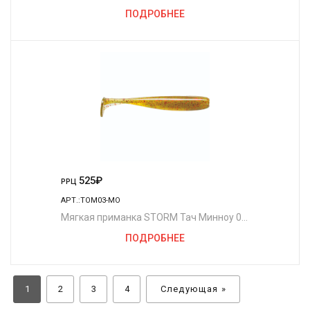
/OPE (5шт./уп.)
ПОДРОБНЕЕ
525
₽
РРЦ
АРТ.:TOM03-MO
Мягкая приманка STORM Тач Минноу 03
/MO (5шт./уп.)
ПОДРОБНЕЕ
1
2
3
4
Следующая »