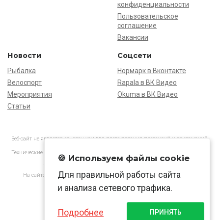
конфиденциальности
Пользовательское
соглашение
Вакансии
Новости
Соцсети
Рыбалка
Нормарк в Вконтакте
Велоспорт
Rapala в ВК Видео
Мероприятия
Okuma в ВК Видео
Статьи
Веб-сайт не является основанием для предъявления претензий и рекламаций,
информация является ознакомительной.
Технические характеристики товаров могут отличаться от указанных на сайте.
🍪 Используем файлы cookie
АО «Нормарк» ИНН 7728172512 ОГРН 1037739603505
Для правильной работы сайта
На сайте применяются
рекомендательные технологии
в соответствии
с законодательством РФ.
и анализа сетевого трафика.
Подробнее
ПРИНЯТЬ
© Normark, 2026 г.